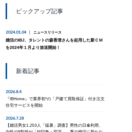
ピックアップ記事
2024.01.04
ニュースリリース
婚活のIBJ、タレントの森香澄さんを起用した新ＣＭ
を2024年１月より放送開始！
新着記事
2026.8.4
『IBHome』で業界初*の「戸建て買取保証」付き注文
住宅サービスを開始
2026.7.28
【婚活男女1,253人「猛暑」調査】男性の日傘利用、
女性の9割超が「好印象・容認」。夏の婚活に新たな