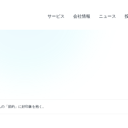
サービス
会社情報
ニュース
サステナビリティ
投資家情報
サービス
ニュース
会社情報
ライフデザインサービス
経営理念
メディア実績
IRライブラリ
環境への取り組み
会
調
そ
社
企業沿革
店
決算短信
デ
説明会資料・中期経営計画・動画
電
アクセス
人の「節約」に好印象を抱く。
四半期報告書・有価証券報告書
免
株主通信
よ