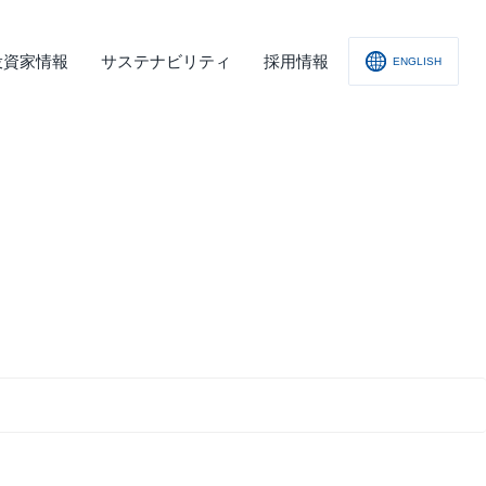
投資家情報
サステナビリティ
採用情報
ENGLISH
社概要
査レポート
の他
会への取り組み
舗情報
ィスクロージャー･ポリシー
子公告
責事項
くあるご質問