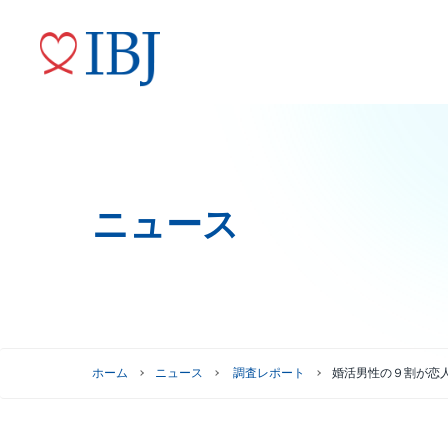
ニュース
婚活サービス
代表メッセージ
ニュースリリース
株式情報
トップコミットメント
役員紹介
IRニュース
ガバナンスへの取り組み
株式情報
株主優待制度
グループ会社
ホーム
ニュース
調査レポート
婚活男性の９割が恋
株主総会情報
株価情報