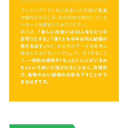
マッチングアプリなど出会いの手段が豊富
な現代だからこそ、自分の中の絶対にブレな
いルールを設定してみてください。
例えば、
「新しい出会いは10人をひとつの
区切りとする」 「遅くとも半年以内に結婚の
答えを出す」
など、本記事のデータを参考に
設定してみてもいいでしょう。 そうすること
で、
一時的な感情や「もっといい人がいるか
も」という迷いに流されることなく、合理的
で、後悔のない結婚の決断を下すことがで
きるはずです。