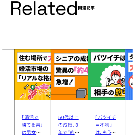
Related
関連記事
「婚活で
50代以上
「バツイチ
勝てる県」
の成婚、8
＝不利」
は男女で
年で“約4
は、もう古