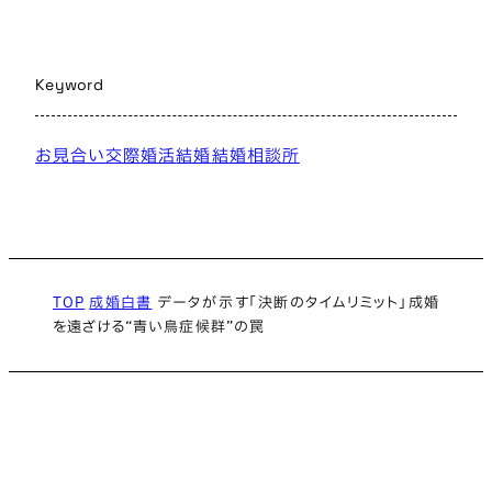
Keyword
お見合い
交際
婚活
結婚
結婚相談所
TOP
成婚白書
データが示す「決断のタイムリミット」成婚
を遠ざける“青い鳥症候群”の罠