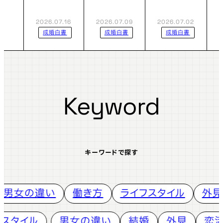
真逆だっ
倍”。デー
い!? デー
た⁈47都
タが告げ
タで見る、
2026.07.16
2026.07.09
2026.07.02
2
道府県・
る「シニア
令和の「再
成婚白書
成婚白書
成婚白書
成婚デー
婚」時代の
婚力」
タが映
到来。
す“地域の
素顔”
Keyword
キーワードで探す
女の違い
働き方
ライフスタイル
外見
ライフスタイル
男女の違い
結婚
外見