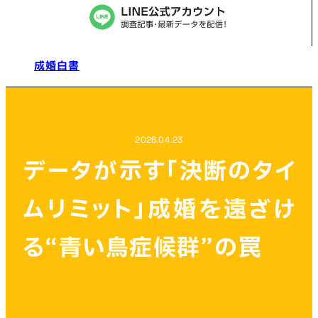
成婚白書
2026.04.23
データが示す「決断のタイ
ムリミット」成婚を遠ざけ
る“青い鳥症候群”の罠