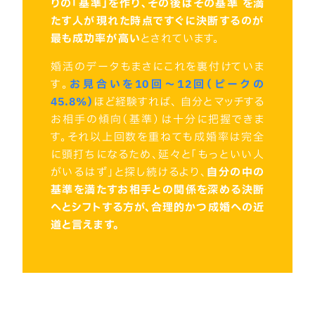
りの「基準」を作り、その後はその基準 を満
たす人が現れた時点ですぐに決断するのが
最も成功率が高い
とされています。
婚活のデータもまさにこれを裏付けていま
す。
お見合いを10回〜12回（ピークの
45.8%）
ほど経験すれば、 自分とマッチする
お相手の傾向（基準）は十分に把握できま
す。それ以上回数を重ねても成婚率は完全
に頭打ちになるため、延々と「もっといい人
がいるはず」と探し続けるより、
自分の中の
基準を満たすお相手との関係を深める決断
へとシフトする方が、合理的かつ成婚への近
道と言えます。