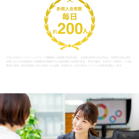
※No.1:日本マーケティングリサーチ機構調べ(成婚数:2024年累計、会員数:2024年12月末時点、2025年2月期_指定
領域における市場調査) ※成婚数:IBJ連盟内での成婚者数 ※IBJ婚の割合：厚生労働省「令和7年（2025年）人口動
態統計速報」50万5656組に対する割合 ※入会数：2025年1月～6月のIBJネットワーク新規登録数より算出