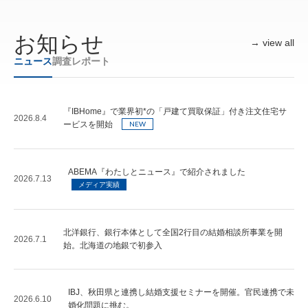
お知らせ
→ view all
ニュース
調査レポート
『IBHome』で業界初*の「戸建て買取保証」付き注文住宅サ
2026.8.4
NEW
ービスを開始
ABEMA『わたしとニュース』で紹介されました
2026.7.13
メディア実績
北洋銀行、銀行本体として全国2行目の結婚相談所事業を開
2026.7.1
始。北海道の地銀で初参入
IBJ、秋田県と連携し結婚支援セミナーを開催。官民連携で未
2026.6.10
婚化問題に挑む。