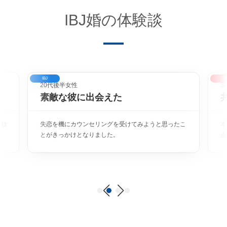
IBJ婚の体験談
IBJ
Br
20代後半女性
3
素敵な彼に出会えた
に動
失恋を機にカウンセリングを受けてみようと思ったこ
本
とがきっかけとなりました。
点