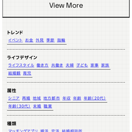
View More
トレンド
イベント
お金
外見
季節
指輪
ライフデザイン
ライフスタイル
働き方
共働き
夫婦
子ども
家事
家族
結婚観
育児
属性
シニア
再婚
地域
地方都市
年収
年齢
年齢（20代）
年齢（30代）
未婚
職業
種類
マッチングアプリ
婚活
恋活
結婚相談所