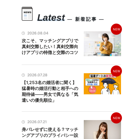
Latest
― 新着記事 ―
NEW
2026.08.04
次こそ、マッチングアプリで
真剣交際したい！真剣交際向
けアプリの特徴と交際のコツ
NEW
2026.07.28
【1,253名の婚活者に聞く】
猛暑時の婚活行動と相手への
期待値――男女で異なる「気
遣いの優先順位」
NEW
2026.07.21
身バレせずに使える？マッチ
ングアプリのプライバシー設