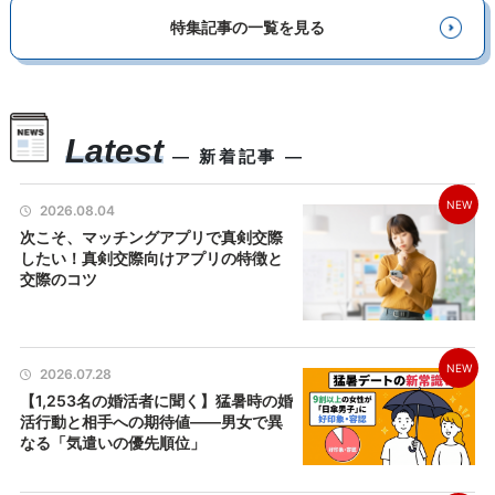
特集記事の一覧を見る
Latest
― 新着記事 ―
NEW
2026.08.04
次こそ、マッチングアプリで真剣交際
したい！真剣交際向けアプリの特徴と
交際のコツ
NEW
2026.07.28
【1,253名の婚活者に聞く】猛暑時の婚
活行動と相手への期待値――男女で異
なる「気遣いの優先順位」