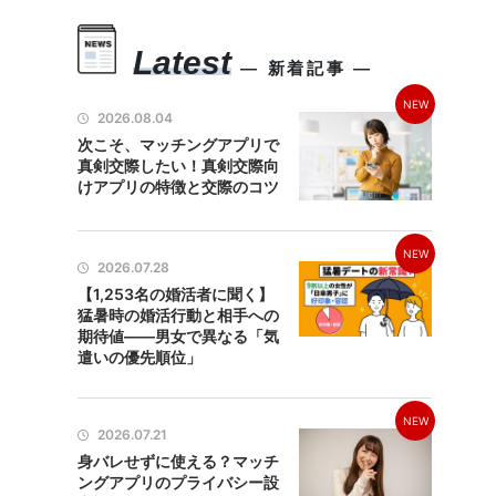
Latest
― 新着記事 ―
NEW
2026.08.04
次こそ、マッチングアプリで
真剣交際したい！真剣交際向
けアプリの特徴と交際のコツ
NEW
2026.07.28
【1,253名の婚活者に聞く】
猛暑時の婚活行動と相手への
期待値――男女で異なる「気
遣いの優先順位」
NEW
2026.07.21
身バレせずに使える？マッチ
ングアプリのプライバシー設