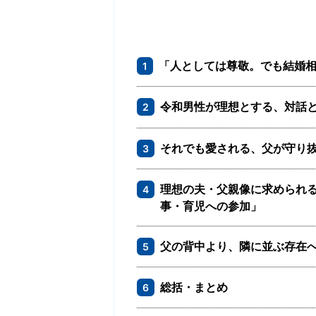
「人としては尊敬。でも結婚相
1
令和男性が理想とする、対話
2
それでも愛される、父が守り
3
理想の夫・父親像に求められ
4
事・育児への参加」
父の背中より、隣に並ぶ存在へ
5
総括・まとめ
6