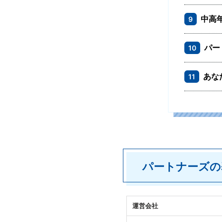
中高
9
パー
10
あな
11
パートナーズの
運営会社