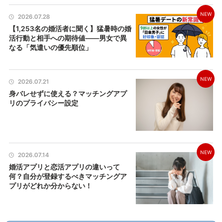
NEW
2026.07.28
【1,253名の婚活者に聞く】猛暑時の婚
活行動と相手への期待値――男女で異
なる「気遣いの優先順位」
NEW
2026.07.21
身バレせずに使える？マッチングアプ
リのプライバシー設定
NEW
2026.07.14
婚活アプリと恋活アプリの違いって
何？自分が登録するべきマッチングア
プリがどれか分からない！