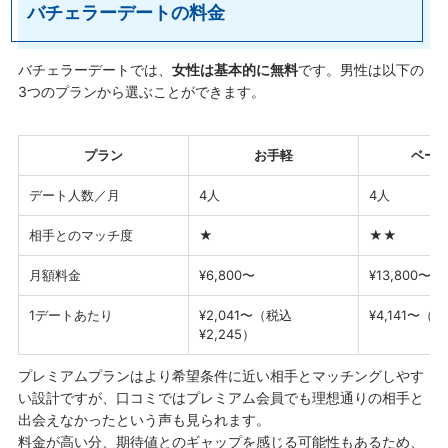
バチェラーデートの料金
バチェラーデートでは、
女性は基本的に無料
です。男性は以下の
3つのプランから選ぶことができます。
プラン
お手軽
ベー
デート人数／月
4人
4人
相手とのマッチ度
★
★★
月額料金
¥6,800〜
¥13,800〜
1デートあたり
¥2,041〜（税込
¥4,141〜（税
¥2,245）
プレミアムプランはより希望条件に近い相手とマッチングしやす
い設計ですが、口コミではプレミアム会員でも理想通りの相手と
出会えなかったという声も見られます。
料金が高い分、期待値とのギャップを感じる可能性もあるため、