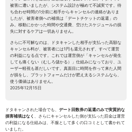
被害に遭いましたが、システム設計が極めて不誠実です。待
ち合わせ時間の1分前に相手からキャンセルの連絡がありま
したが、被害者側への補填は「デートチケットの返還」の
み。移動にかかった時間や交通費、空けたスケジュールの損
失に対するケアは一切ありません。
さらに不可解なのは、ドタキャンした相手が支払った高額な
キャンセル料が、被害者には1円も還元されず、すべて運営
の利益になる点です。これでは運営側が「キャンセルが発生
しても痛くない（むしろ儲かる）」仕組みになっており、ユ
ーザー軽視も甚だしいです。真面目に時間を作って来た人間
が損をし、プラットフォームだけが肥え太るシステムなら、
使う価値はありません。
2025年12月15日
ドタキャンされた場合でも、
デート回数券の返還のみで実質的な
損害補填はなく
、さらにキャンセルした側が支払った罰金は運営
の利益になる仕組みは、不服として多くの口コミとして書かれて
いました。