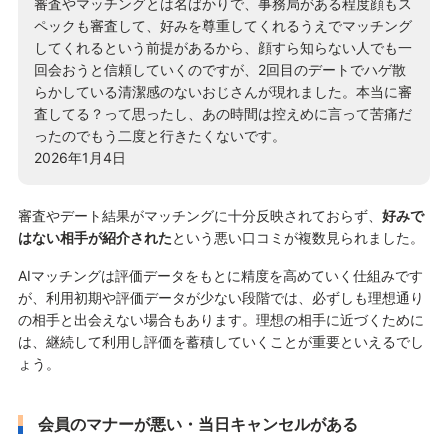
審査やマッチングとは名ばかりで、事務局がある程度顔もス
ペックも審査して、好みを尊重してくれるうえでマッチング
してくれるという前提があるから、顔すら知らない人でも一
回会おうと信頼していくのですが、2回目のデートでハゲ散
らかしている清潔感のないおじさんが現れました。本当に審
査してる？って思ったし、あの時間は控えめに言って苦痛だ
ったのでもう二度と行きたくないです。
2026年1月4日
審査やデート結果がマッチングに十分反映されておらず、
好みで
はない相手が紹介された
という悪い口コミが複数見られました。
AIマッチングは評価データをもとに精度を高めていく仕組みです
が、利用初期や評価データが少ない段階では、必ずしも理想通り
の相手と出会えない場合もあります。理想の相手に近づくために
は、継続して利用し評価を蓄積していくことが重要といえるでし
ょう。
会員のマナーが悪い・当日キャンセルがある