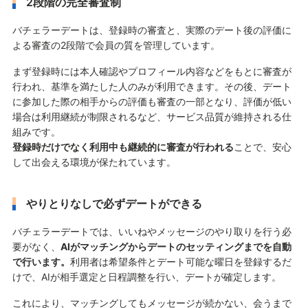
2段階の完全審査制
バチェラーデートは、登録時の審査と、実際のデート後の評価に
よる審査の2段階で会員の質を管理しています。
まず登録時には本人確認やプロフィール内容などをもとに審査が
行われ、基準を満たした人のみが利用できます。その後、デート
に参加した際の相手からの評価も審査の一部となり、評価が低い
場合は利用継続が制限されるなど、サービス品質が維持される仕
組みです。
登録時だけでなく利用中も継続的に審査が行われる
ことで、安心
して出会える環境が保たれています。
やりとりなしで必ずデートができる
バチェラーデートでは、いいねやメッセージのやり取りを行う必
要がなく、
AIがマッチングからデートのセッティングまでを自動
で行います。
利用者は希望条件とデート可能な曜日を登録するだ
けで、AIが相手選定と日程調整を行い、デートが確定します。
これにより、マッチングしてもメッセージが続かない、会うまで