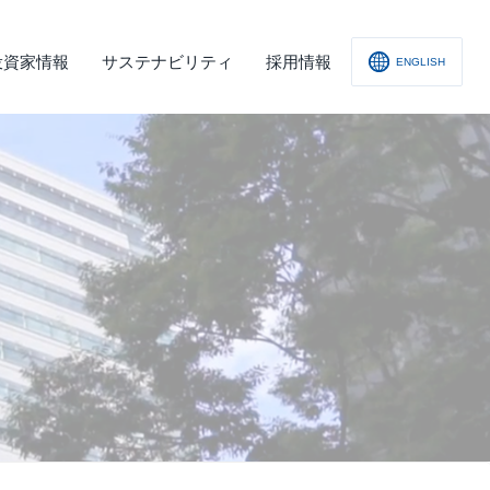
投資家情報
サステナビリティ
採用情報
ENGLISH
社概要
査レポート
の他
会への取り組み
舗情報
ィスクロージャー･ポリシー
子公告
責事項
くあるご質問