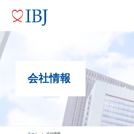
婚活サービス
代表メッセージ
ニュースリリース
株式情報
トップコミットメント
会社情報
役員紹介
IRニュース
ガバナンスへの取り組み
株式情報
株主優待制度
グループ会社
株主総会情報
株価情報
ホーム
会社情報