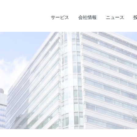
サービス
会社情報
ニュース
サステナビリティ
投資家情報
サービス
ニュース
会社情報
ライフデザインサービス
経営理念
メディア実績
IRライブラリ
環境への取り組み
会
調
そ
社
企業沿革
店
決算短信
デ
説明会資料・中期経営計画・動画
電
アクセス
四半期報告書・有価証券報告書
免
株主通信
よ