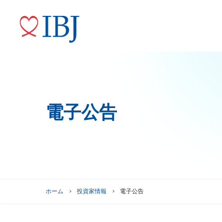
電子公告
婚活サービス
代表メッセージ
ニュースリリース
株式情報
トップコミットメント
役員紹介
IRニュース
ガバナンスへの取り組み
株式情報
株主優待制度
グループ会社
株主総会情報
ホーム
投資家情報
電子公告
株価情報