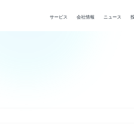
サービス
会社情報
ニュース
サステナビリティ
投資家情報
サービス
ニュース
会社情報
ライフデザインサービス
経営理念
メディア実績
IRライブラリ
環境への取り組み
会
調
そ
社
企業沿革
店
決算短信
デ
説明会資料・中期経営計画・動画
電
アクセス
四半期報告書・有価証券報告書
免
株主通信
よ