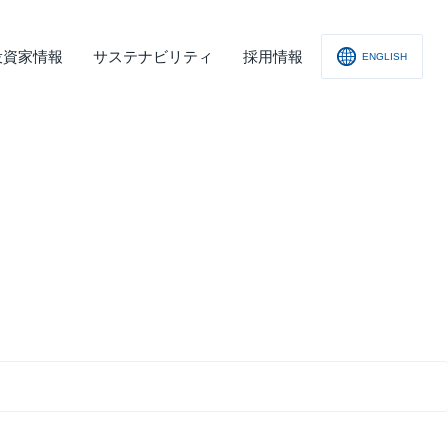
投資家情報
サステナビリティ
採用情報
ENGLISH
社概要
査レポート
の他
会への取り組み
舗情報
ィスクロージャー･ポリシー
子公告
責事項
くあるご質問