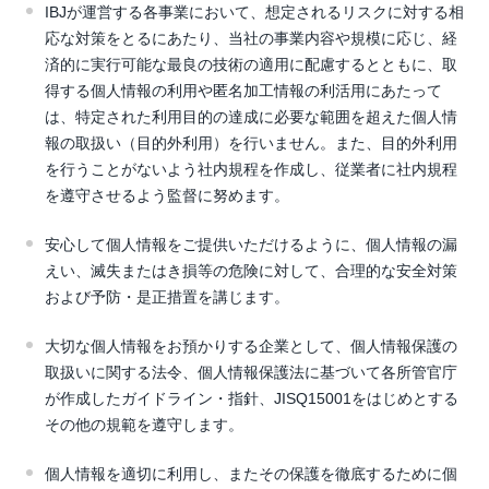
IBJが運営する各事業において、想定されるリスクに対する相
応な対策をとるにあたり、当社の事業内容や規模に応じ、経
済的に実行可能な最良の技術の適用に配慮するとともに、取
得する個人情報の利用や匿名加工情報の利活用にあたって
は、特定された利用目的の達成に必要な範囲を超えた個人情
報の取扱い（目的外利用）を行いません。また、目的外利用
を行うことがないよう社内規程を作成し、従業者に社内規程
を遵守させるよう監督に努めます。
安心して個人情報をご提供いただけるように、個人情報の漏
えい、滅失またはき損等の危険に対して、合理的な安全対策
および予防・是正措置を講じます。
大切な個人情報をお預かりする企業として、個人情報保護の
取扱いに関する法令、個人情報保護法に基づいて各所管官庁
が作成したガイドライン・指針、JISQ15001をはじめとする
その他の規範を遵守します。
個人情報を適切に利用し、またその保護を徹底するために個