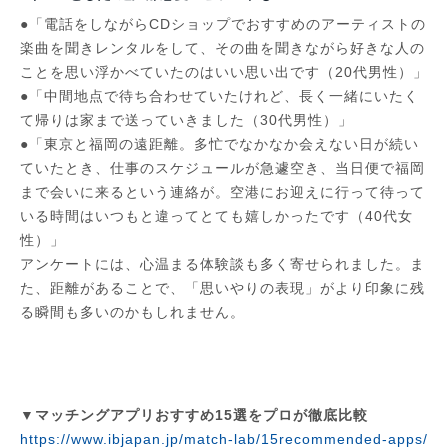
●「電話をしながらCDショップでおすすめのアーティストの
楽曲を聞きレンタルをして、その曲を聞きながら好きな人の
ことを思い浮かべていたのはいい思い出です（20代男性）」
●「中間地点で待ち合わせていたけれど、長く一緒にいたく
て帰りは家まで送っていきました（30代男性）」
●「東京と福岡の遠距離。多忙でなかなか会えない日が続い
ていたとき、仕事のスケジュールが急遽空き、当日便で福岡
まで会いに来るという連絡が。空港にお迎えに行って待って
いる時間はいつもと違ってとても嬉しかったです（40代女
性）」
アンケートには、心温まる体験談も多く寄せられました。ま
た、距離があることで、「思いやりの表現」がより印象に残
る瞬間も多いのかもしれません。
▼マッチングアプリおすすめ15選をプロが徹底比較
https://www.ibjapan.jp/match-lab/15recommended-apps/