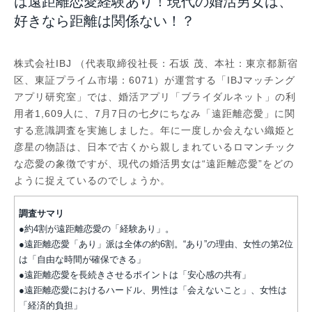
は遠距離恋愛経験あり！現代の婚活男女は、
好きなら距離は関係ない！？
株式会社IBJ （代表取締役社長：石坂 茂、本社：東京都新宿
区、東証プライム市場：6071）が運営する「IBJマッチング
アプリ研究室」では、婚活アプリ「ブライダルネット」の利
用者1,609人に、7月7日の七夕にちなみ「遠距離恋愛」に関
する意識調査を実施しました。年に一度しか会えない織姫と
彦星の物語は、日本で古くから親しまれているロマンチック
な恋愛の象徴ですが、現代の婚活男女は“遠距離恋愛”をどの
ように捉えているのでしょうか。
調査サマリ
●約4割が遠距離恋愛の「経験あり」。
●遠距離恋愛「あり」派は全体の約6割。“あり”の理由、女性の第2位
は「自由な時間が確保できる」
●遠距離恋愛を長続きさせるポイントは「安心感の共有」
●遠距離恋愛におけるハードル、男性は「会えないこと」、女性は
「経済的負担」