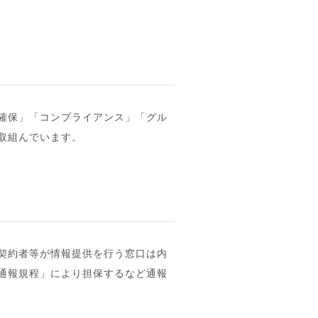
確保」「コンプライアンス」「グル
取組んでいます。
契約者等が情報提供を行う窓口は内
通報規程」により担保するなど通報