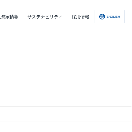
投資家情報
サステナビリティ
採用情報
ENGLISH
社概要
査レポート
の他
会への取り組み
舗情報
ィスクロージャー･ポリシー
子公告
責事項
くあるご質問