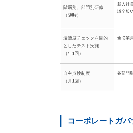
新入社
階層別、部門別研修
識全般
（随時）
浸透度チェックを目的
全従業
としたテスト実施
（年1回）
自主点検制度
各部門
（月1回）
コーポレートガバ