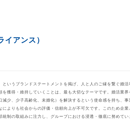
アナリスト･レポート
業績・財務ハイライト
ライアンス）
」というブランドステートメントを掲げ、人と人のご縁を繋ぐ婚活
頼を獲得・維持していくことは、最も大切なテーマです。婚活業界
口減少、少子高齢化、未婚化）を解決するという使命感を持ち、事
なによりも社会からの評価・信頼向上が不可欠です。このため企業
部統制の取組みに注力し、グループにおける浸透・徹底に努めてい