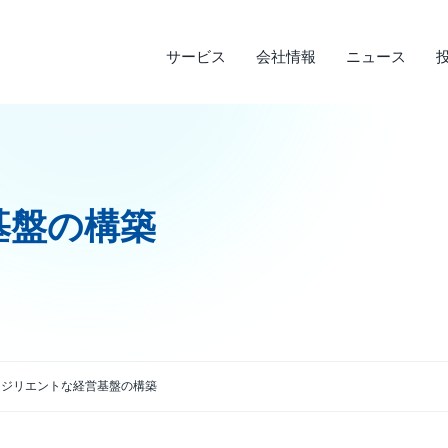
サービス
会社情報
ニュース
サステナビリティ
投資家情報
サービス
ニュース
会社情報
基盤の構築
ライフデザインサービス
経営理念
メディア実績
IRライブラリ
環境への取り組み
会
調
そ
社
企業沿革
店
決算短信
デ
説明会資料・中期経営計画・動画
電
アクセス
四半期報告書・有価証券報告書
免
レジリエントな経営基盤の構築
株主通信
よ