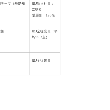
別テーマ（基礎知
IBJ新入社員：
238名
階層別：195名
実施
IBJ全従業員（平
均95.7点）
IBJ全従業員