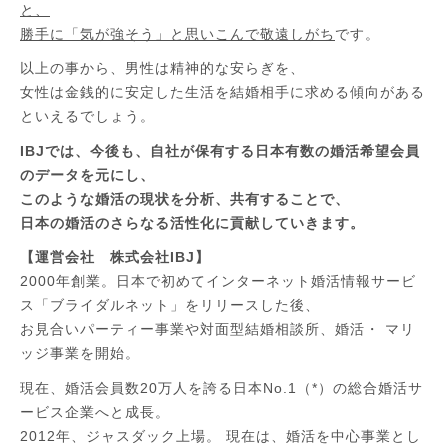
と、
勝手に「気が強そう」と思いこんで敬遠しがち
です。
以上の事から、男性は精神的な安らぎを、
女性は金銭的に安定した生活を結婚相手に求める傾向がある
といえるでしょう。
IBJでは、今後も、自社が保有する日本有数の婚活希望会員
のデータを元にし、
このような婚活の現状を分析、共有することで、
日本の婚活のさらなる活性化に貢献していきます。
【運営会社 株式会社IBJ】
2000年創業。日本で初めてインターネット婚活情報サービ
ス「ブライダルネット」をリリースした後、
お見合いパーティー事業や対面型結婚相談所、婚活・ マリ
ッジ事業を開始。
現在、婚活会員数20万人を誇る日本No.1（*）の総合婚活サ
ービス企業へと成長。
2012年、ジャスダック上場。 現在は、婚活を中心事業とし