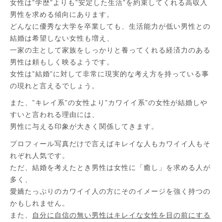
女性は”学歴”よりも”安定した生活”を約束してくれる高収入
男性を求める傾向にあります。
どんなに優秀な大学を卒業しても、生活能力が低い男性との
結婚は希望しない女性も増え、
一家の主として家族をしっかりと養ってくれる経済力のある
男性は頼もしく映るようです。
女性は”結婚”に対して非常に現実的な考え方を持っている事
の現れと言えるでしょう。
また、”キレイ系”の女性より”カワイイ系”の女性が結婚しや
すいと言われる理由には、
男性に与える印象が大きく関係してきます。
プロフィール写真だけで言えばキレイな人もカワイイ人もそ
れぞれ人気です。
ただ、結婚を考えたとき男性は女性に「癒し」を求める人が
多く、
愛嬌たっぷりのカワイイ人の方にそのイメージを強く持つの
かもしれません。
また、
自分に自信の無い男性はキレイな女性を目の前にする