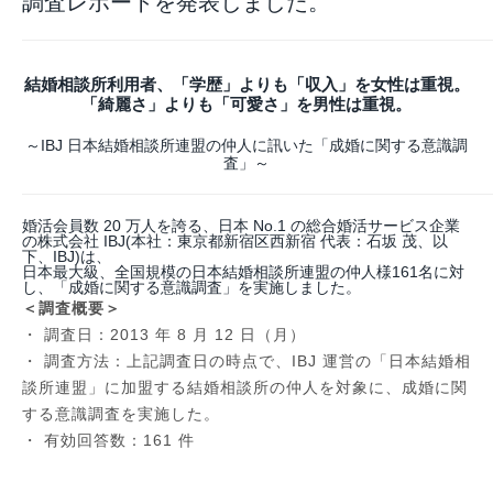
調査レポートを発表しました。
結婚相談所利用者、「学歴」よりも「収入」を女性は重視。
「綺麗さ」よりも「可愛さ」を男性は重視。
～IBJ 日本結婚相談所連盟の仲人に訊いた「成婚に関する意識調
査」～
婚活会員数 20 万人を誇る、日本 No.1 の総合婚活サービス企業
の株式会社 IBJ(本社：東京都新宿区西新宿 代表：石坂 茂、以
下、IBJ)は、
日本最大級、全国規模の日本結婚相談所連盟の仲人様161名に対
し、「成婚に関する意識調査」を実施しました。
＜調査概要＞
・ 調査日：2013 年 8 月 12 日（月）
・ 調査方法：上記調査日の時点で、IBJ 運営の「日本結婚相
談所連盟」に加盟する結婚相談所の仲人を対象に、成婚に関
する意識調査を実施した。
・ 有効回答数：161 件