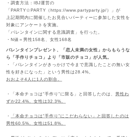
・調査方法：IBJ運営の
「PARTY☆PARTY（https://www.partyparty.jp/）」が
上記期間内に開催したお見合いパーティーに参加した女性を
対象にアンケートを実施。
「バレンタインに関する意識調査」を行った。
・N値＝男性158名、女性168名
バレンタインプレゼント、「恋人未満の女性」からもらうな
ら「手作りチョコ」より「市販のチョコ」が人気。
・「バレンタインがきっかけで今まで意識したことの無い女
性を好きになった」という男性は28.4%。
おおよそ4人に1人の割合。
・「本命チョコは”手作り”に限る」と回答したのは、
男性わ
ずか22.4%。女性は32.3%。
・
「本命チョコは”手作り”にこだわらない」と回答したのは
男性60.5%。女性は51.8%。