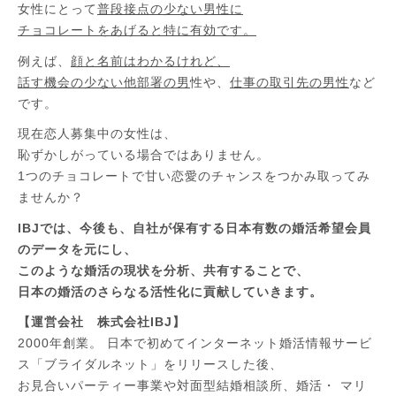
女性にとって
普段接点の少ない男性に
チョコレートをあげると特に有効です。
例えば、
顔と名前はわかるけれど、
話す機会の少ない他部署の男
性や、
仕事の取引先の男性
など
です。
現在恋人募集中の女性は、
恥ずかしがっている場合ではありません。
1つのチョコレートで甘い恋愛のチャンスをつかみ取ってみ
ませんか？
IBJでは、今後も、自社が保有する日本有数の婚活希望会員
のデータを元にし、
このような婚活の現状を分析、共有することで、
日本の婚活のさらなる活性化に貢献していきます。
【運営会社 株式会社IBJ】
2000年創業。 日本で初めてインターネット婚活情報サービ
ス「ブライダルネット」をリリースした後、
お見合いパーティー事業や対面型結婚相談所、婚活・ マリ