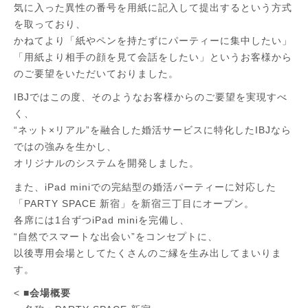
気に入った異性の番号を用紙に記入して提出するという方式
を取っており、
かねてより「紙やペンを持たずにパーティーに集中したい」
「用紙より相手の顔を見て会話をしたい」というお客様から
のご要望をいただいておりました。
IBJではこの度、そのようなお客様からのご要望を実現すべ
く、
“ネット×リアル”を融合した婚活サービスに特化したIBJなら
ではの強みを生かし、
オリジナルのシステムを開発しました。
また、iPad miniでの完結型の婚活パーティーに対応した
「PARTY SPACE 新宿」を新宿三丁目にオープン。
各席には1台ずつiPad miniを完備し、
“自然でスマートな出会い”をコンセプトに、
以後専用会場としてたくさんのご縁を生み出してまいりま
す。
<
■会場概要