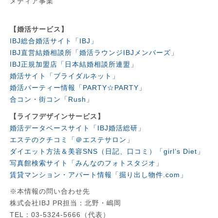
メディア事業
【婚活サービス】
IBJ総合婚活サイト「IBJ」
IBJ直営結婚相談所「婚活ラウンジIBJメンバーズ」
IBJ正規加盟店「日本結婚相談所連盟」
婚活サイト「ブライダルネット」
婚活パーティー情報「PARTY☆PARTY」
合コン・街コン「Rush」
【ライフデザインサービス】
婚活データベースサイト「IBJ婚活総研」
エステのクチコミ「＠エステサロン」
ダイエット方法＆美容SNS（日記、口コミ）「girl’s Diet」
写真館検索サイト「みんなのフォトスタジオ」
賃貸マンション・アパート情報「掘り出し物件.com」
※本情報の問い合わせ先
株式会社IBJ PR担当：北野・嶋岡
TEL：03-5324-5666（代表）