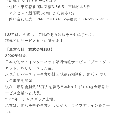
・名称：PARTY SPACE 新宿
・住所：東京都新宿区新宿3-36-5 市嶋ビル6階
・アクセス：新宿駅 東南口から徒歩1分
・問い合わせ先：PARTY☆PARTY事務局：03-5324-5635
IBJでは、今後も、ご縁のある皆様を幸せにすべく、
積極的にサービス向上に努めます。
【運営会社 株式会社IBJ】
2000年創業。
日本で初めてインターネット婚活情報サービス「ブライダル
ネット」をリリースした後、
お見合いパーティー事業や対面型結婚相談所、婚活・ マリ
ッジ事業を開始。
現在、婚活会員数25万人を誇る日本No.1（*）の総合婚活サ
ービス企業へと成長。
2012年、ジャスダック上場。
現在は、婚活を中心事業としながら、ライフデザインをテー
マに、