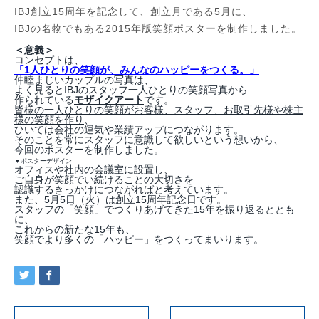
IBJ創立15周年を記念して、創立月である5月に、
IBJの名物でもある2015年版笑顔ポスターを制作しました。
＜意義＞
コンセプトは、
「1人ひとりの笑顔が、みんなのハッピーをつくる。」
仲睦まじいカップルの写真は、
よく見るとIBJのスタッフ一人ひとりの笑顔写真から
作られている
モザイクアート
です。
皆様の一人ひとりの笑顔がお客様、スタッフ、
お取引先様や株主
様の笑顔を作り
、
ひいては会社の運気や業績アップにつながります。
そのことを常にスタッフに意識して欲しいという想いから、
今回のポスターを制作しました。
▼ポスターデザイン
オフィスや社内の会議室に設置し、
ご自身が笑顔でい続けることの大切さ
を
認識するきっかけにつながればと考えています。
また、5月5日（火）は創立15周年記念日です。
スタッフの「笑顔」でつくりあげてきた15年を振り返るととも
に、
これからの新たな15年も、
笑顔でより多くの「ハッピー」をつくってまいります。