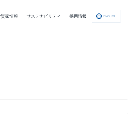
投資家情報
サステナビリティ
採用情報
ENGLISH
社概要
査レポート
の他
会への取り組み
舗情報
ィスクロージャー･ポリシー
子公告
責事項
くあるご質問