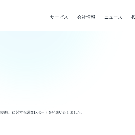
サービス
会社情報
ニュース
サステナビリティ
投資家情報
サービス
ニュース
会社情報
ライフデザインサービス
経営理念
メディア実績
IRライブラリ
環境への取り組み
会
調
そ
社
企業沿革
店
決算短信
デ
説明会資料・中期経営計画・動画
電
アクセス
結婚観」に関する調査レポートを発表いたしました。
四半期報告書・有価証券報告書
免
株主通信
よ