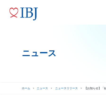
ニュース
婚活サービス
代表メッセージ
ニュースリリース
株式情報
トップコミットメント
役員紹介
IRニュース
ガバナンスへの取り組み
株式情報
株主優待制度
グループ会社
ホーム
ニュース
ニュースリリース
【お知らせ】「
株主総会情報
株価情報