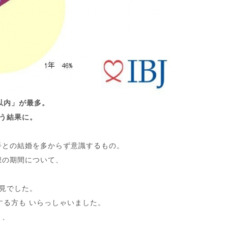
以内」が最多。
う結果に。
手との結婚を多からず意識するもの。
想の期間について、
見でした。
する方も いらっしゃいました。
く、