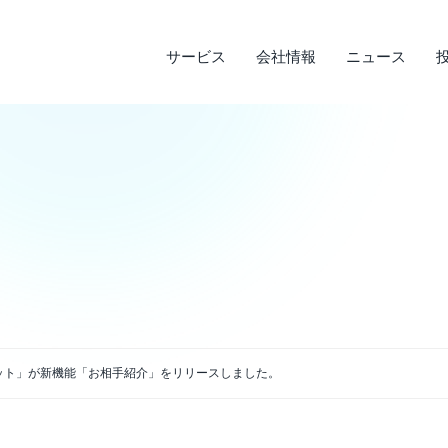
サービス
会社情報
ニュース
サステナビリティ
投資家情報
サービス
ニュース
会社情報
ライフデザインサービス
経営理念
メディア実績
IRライブラリ
環境への取り組み
会
調
そ
社
企業沿革
店
決算短信
デ
説明会資料・中期経営計画・動画
電
アクセス
ット」が新機能「お相手紹介」をリリースしました。
四半期報告書・有価証券報告書
免
株主通信
よ