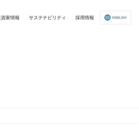
投資家情報
サステナビリティ
採用情報
ENGLISH
社概要
査レポート
の他
会への取り組み
舗情報
ィスクロージャー･ポリシー
子公告
責事項
くあるご質問