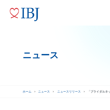
ニュース
婚活サービス
代表メッセージ
ニュースリリース
株式情報
トップコミットメント
役員紹介
IRニュース
ガバナンスへの取り組み
株式情報
株主優待制度
グループ会社
ホーム
ニュース
ニュースリリース
「ブライダルネ
株主総会情報
株価情報