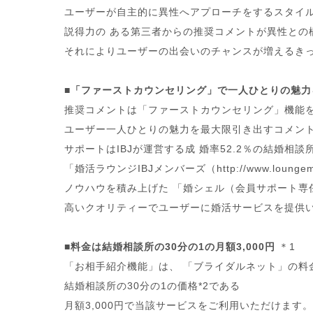
ユーザーが自主的に異性へアプローチをするスタイ
説得力の ある第三者からの推奨コメントが異性との
それによりユーザーの出会いのチャンスが増えるき
■「ファーストカウンセリング」で一人ひとりの魅力
推奨コメントは「ファーストカウンセリング」機能
ユーザー一人ひとりの魅力を最大限引き出すコメン
サポートはIBJが運営する成 婚率52.2％の結婚相談
「婚活ラウンジIBJメンバーズ（http://www.loungem
ノウハウを積み上げた 「婚シェル（会員サポート専
高いクオリティーでユーザーに婚活サービスを提供
■料金は結婚相談所の30分の1の月額3,000円
＊1
「お相手紹介機能」は、 「ブライダルネット」の料
結婚相談所の30分の1の価格*
2である
月額3,000円で当該サービスをご利用いただけます。