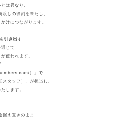
ルとは異なり、
橋渡しの役割を果たし、
っかけにつながります。
を引き出す
を通じて
トが使われます。
所
embers.com/）」で
任スタッフ）」が担当し、
いたします。
金据え置きのまま