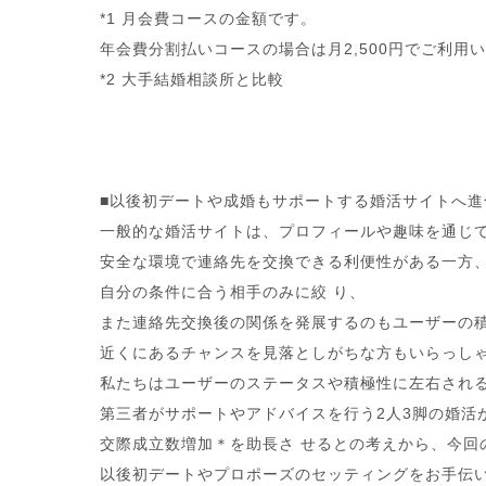
*1 月会費コースの金額です。
年会費分割払いコースの場合は月2,
500円でご利用
*2 大手結婚相談所と比較
■以後初デートや成婚もサポートする婚活サイトへ進
一般的な婚活サイトは、プロフィールや趣味を通じ
安全な環境で連絡先を交換できる利便性がある一方
自分の条件に合う相手のみに絞 り、
また連絡先交換後の関係を発展するのもユーザーの
近くにあるチャンスを見落としがちな方もいらっし
私たちはユーザーのステータスや積極性に左右され
第三者がサポートやアドバイスを行う2人3脚の婚活
交際成立数増加＊を助長さ せるとの考えから、今回
以後初デートやプロポーズのセッティングをお手伝