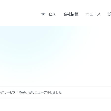
サービス
会社情報
ニュース
サステナビリティ
投資家情報
サービス
ニュース
会社情報
ライフデザインサービス
経営理念
メディア実績
IRライブラリ
環境への取り組み
会
調
そ
社
企業沿革
店
決算短信
デ
説明会資料・中期経営計画・動画
電
アクセス
グサービス「Rush」がリニューアルしました
四半期報告書・有価証券報告書
免
株主通信
よ