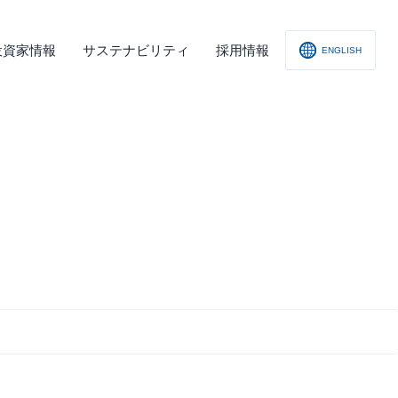
投資家情報
サステナビリティ
採用情報
ENGLISH
社概要
査レポート
の他
会への取り組み
舗情報
ィスクロージャー･ポリシー
子公告
責事項
くあるご質問