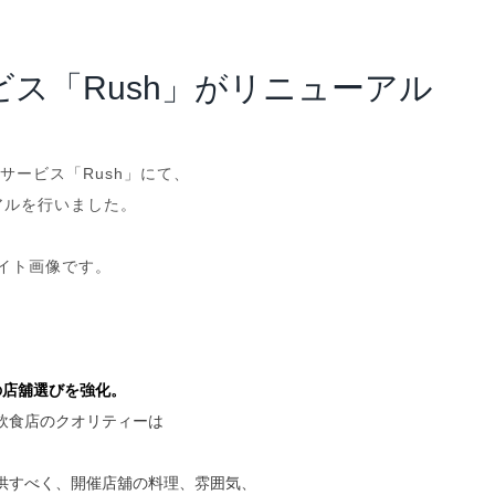
アナリスト･レポート
業績・財務ハイライト
ス「Rush」がリニューアル
グサービス「Rush」にて、
アルを行いました。
サイト画像です。
の店舖選びを強化。
飲食店のクオリティーは
供すべく、開催店舖の料理、雰囲気、