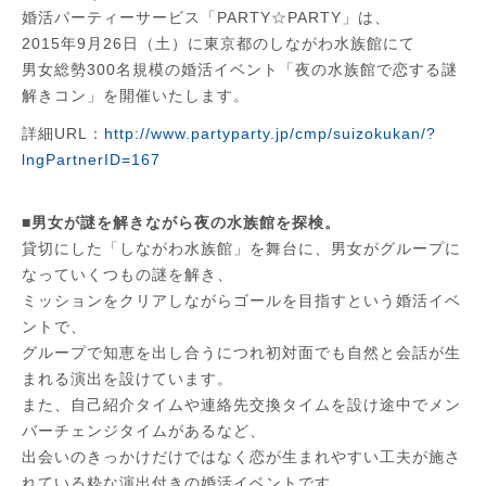
婚活パーティーサービス「PARTY☆PARTY」は、
2015年9月26日（土）に東京都のしながわ水族館にて
男女総勢300名規模の婚活イベント「夜の水族館で恋する謎
解きコン」を開催いたします。
詳細URL：
http://www.partyparty.jp/cmp/suizokukan/?
lngPartnerID=167
■男女が謎を解きながら夜の水族館を探検。
貸切にした「しながわ水族館」を舞台に、男女がグループに
なっていくつもの謎を解き、
ミッションをクリアしながらゴールを目指すという婚活イベ
ントで、
グループで知恵を出し合うにつれ初対面でも自然と会話が生
まれる演出を設けています。
また、自己紹介タイムや連絡先交換タイムを設け途中でメン
バーチェンジタイムがあるなど、
出会いのきっかけだけではなく恋が生まれやすい工夫が施さ
れている粋な演出付きの婚活イベントです。