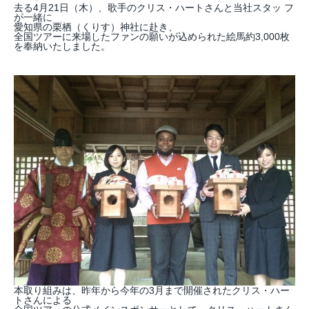
去る4月21日（木）、歌手のクリス・ハートさんと当社スタッ フ
が一緒に
愛知県の栗栖（くりす）神社に赴き、
全国ツアーに来場したファンの願いが込められた絵馬約3,000枚
を奉納いたしました。
本取り組みは、昨年から今年の3月まで開催されたクリス・ハー
トさんによる