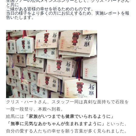
全国ツアーの公式メインスポンサーとして、クリス・ハートさん
と共に
ご縁がある皆様の幸せを祈るためのものです。
当日の様子をより多くの方にお伝えするため、実施レポートを報
告いたします。
クリス・ハートさん、スタッフ一同は真剣な面持ちで石段を
一段一段登り、本殿へ到着。
絵馬には
「家族がいつまでも健康でいられるように」
「無事に元気なあかちゃんが生まれますように」
といった、
自分の愛する人たちの幸せを願う言葉が多く見られました。