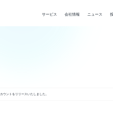
サービス
会社情報
ニュース
サステナビリティ
投資家情報
サービス
ニュース
会社情報
ライフデザインサービス
経営理念
メディア実績
IRライブラリ
環境への取り組み
会
調
そ
社
企業沿革
店
決算短信
デ
説明会資料・中期経営計画・動画
電
アクセス
E@アカウントをリリースいたしました。
四半期報告書・有価証券報告書
免
株主通信
よ