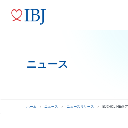
ニュース
婚活サービス
代表メッセージ
ニュースリリース
株式情報
トップコミットメント
役員紹介
IRニュース
ガバナンスへの取り組み
株式情報
株主優待制度
グループ会社
ホーム
ニュース
ニュースリリース
IBJ公式LIN
株主総会情報
株価情報