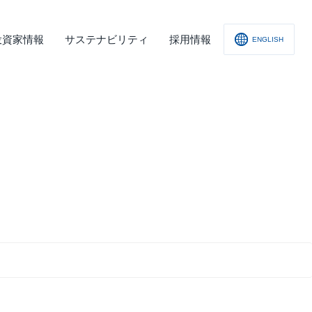
投資家情報
サステナビリティ
採用情報
ENGLISH
社概要
査レポート
の他
会への取り組み
舗情報
ィスクロージャー･ポリシー
子公告
責事項
くあるご質問