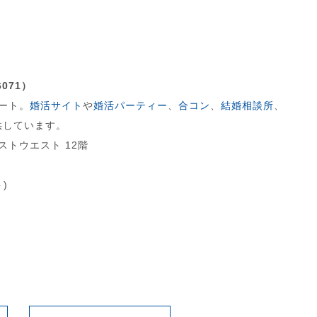
071）
ート。
婚活サイト
や
婚活パーティー
、
合コン
、
結婚相談所
、
供しています。
ストウエスト 12階
)