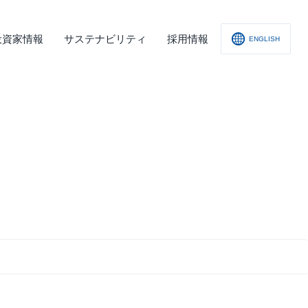
投資家情報
サステナビリティ
採用情報
ENGLISH
社概要
査レポート
の他
会への取り組み
舗情報
ィスクロージャー･ポリシー
子公告
責事項
くあるご質問