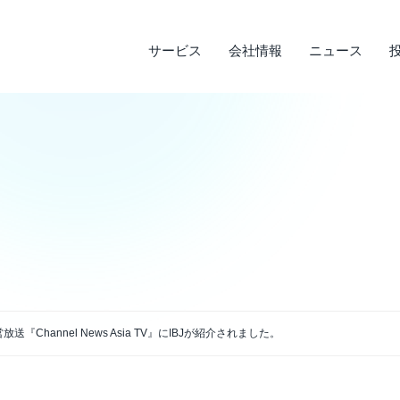
サービス
会社情報
ニュース
サステナビリティ
投資家情報
サービス
ニュース
会社情報
ライフデザインサービス
経営理念
メディア実績
IRライブラリ
環境への取り組み
会
調
そ
社
企業沿革
店
決算短信
デ
説明会資料・中期経営計画・動画
電
アクセス
『Channel News Asia TV』にIBJが紹介されました。
四半期報告書・有価証券報告書
免
株主通信
よ