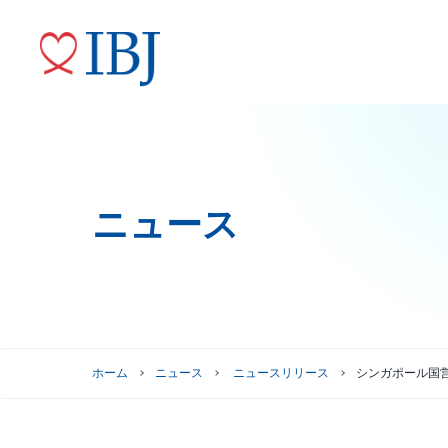
ニュース
婚活サービス
代表メッセージ
ニュースリリース
株式情報
トップコミットメント
役員紹介
IRニュース
ガバナンスへの取り組み
株式情報
株主優待制度
グループ会社
ホーム
ニュース
ニュースリリース
シンガポール国営放送
株主総会情報
株価情報