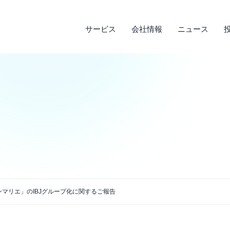
サービス
会社情報
ニュース
サステナビリティ
投資家情報
サービス
ニュース
会社情報
ライフデザインサービス
経営理念
メディア実績
IRライブラリ
環境への取り組み
会
調
そ
社
企業沿革
店
決算短信
デ
説明会資料・中期経営計画・動画
電
アクセス
マリエ」のIBJグループ化に関するご報告
四半期報告書・有価証券報告書
免
株主通信
よ