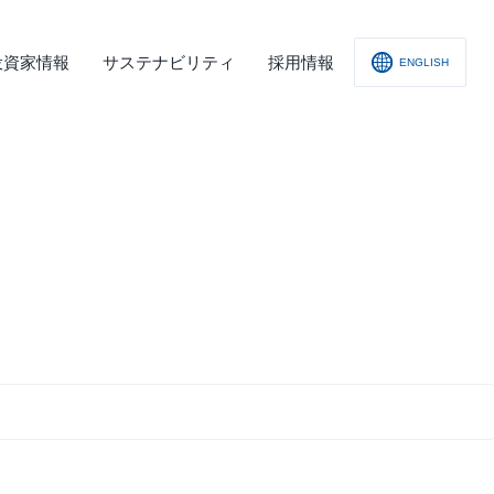
投資家情報
サステナビリティ
採用情報
ENGLISH
社概要
査レポート
の他
会への取り組み
舗情報
ィスクロージャー･ポリシー
子公告
責事項
くあるご質問