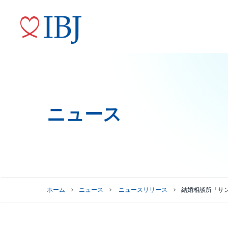
ニュース
婚活サービス
代表メッセージ
ニュースリリース
株式情報
トップコミットメント
役員紹介
IRニュース
ガバナンスへの取り組み
株式情報
株主優待制度
グループ会社
ホーム
ニュース
ニュースリリース
結婚相談所「サン
株主総会情報
株価情報