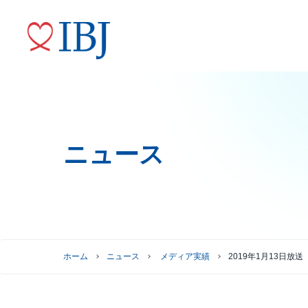
ニュース
婚活サービス
代表メッセージ
ニュースリリース
株式情報
トップコミットメント
役員紹介
IRニュース
ガバナンスへの取り組み
株式情報
株主優待制度
グループ会社
ホーム
ニュース
メディア実績
2019年1月13日
株主総会情報
株価情報