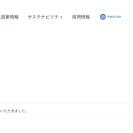
投資家情報
サステナビリティ
採用情報
ENGLISH
社概要
査レポート
の他
会への取り組み
舗情報
ィスクロージャー･ポリシー
子公告
ていただきました。
責事項
くあるご質問