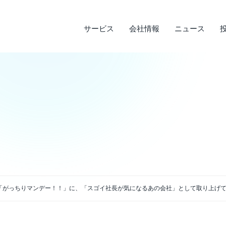
サービス
会社情報
ニュース
サステナビリティ
投資家情報
サービス
ニュース
会社情報
ライフデザインサービス
経営理念
メディア実績
IRライブラリ
環境への取り組み
会
調
そ
社
企業沿革
店
決算短信
デ
説明会資料・中期経営計画・動画
電
アクセス
放送「がっちりマンデー！！」に、「スゴイ社長が気になるあの会社」として取り上げ
四半期報告書・有価証券報告書
免
株主通信
よ