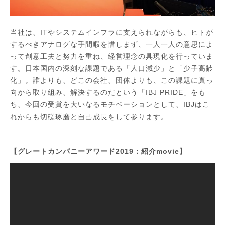
当社は、ITやシステムインフラに支えられながらも、ヒトが
するべきアナログな手間暇を惜しまず、一人一人の意思によ
って創意工夫と努力を重ね、経営理念の具現化を行っていま
す。日本国内の深刻な課題である「人口減少」と「少子高齢
化」。誰よりも、どこの会社、団体よりも、この課題に真っ
向から取り組み、解決するのだという「IBJ PRIDE」をも
ち、今回の受賞を大いなるモチベーションとして、IBJはこ
れからも切磋琢磨と自己成長をして参ります。
【グレートカンパニーアワード2019：紹介movie】