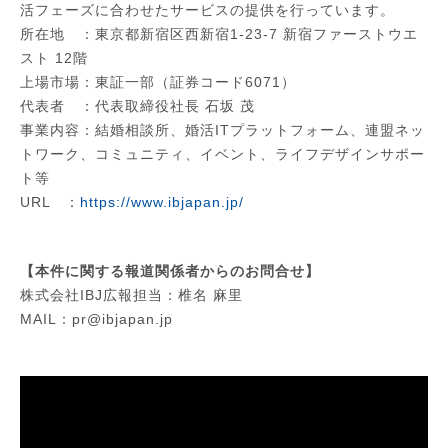
活フェーズに合わせたサービスの提供を行っています。
所在地 ：東京都新宿区西新宿1-23-7 新宿ファーストウエ
スト 12階
上場市場：東証一部（証券コード6071）
代表者 ：代表取締役社長 石坂 茂
事業内容：結婚相談所、婚活ITプラットフォーム、連盟ネッ
トワーク、コミュニティ、イベント、ライフデザインサポー
ト等
URL ：
https://www.ibjapan.jp/
【本件に関する報道関係者からのお問合せ】
株式会社IBJ広報担当：椎名 麻里
MAIL：pr@ibjapan.jp