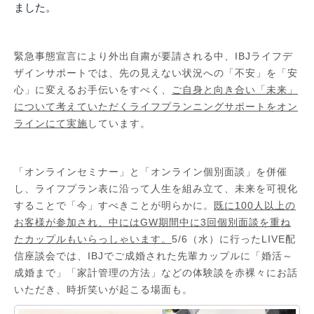
ました。
緊急事態宣言により外出自粛が要請される中、IBJライフデ
ザインサポートでは、先の見えない状況への「不安」を「安
心」に変えるお手伝いをすべく、
ご自身と向き合い「未来」
について考えていただくライフプランニングサポートをオン
ラインにて実施
しています。
「オンラインセミナー」と「オンライン個別面談」を併催
し、ライフプラン表に沿って人生を組み立て、未来を可視化
することで「今」すべきことが明らかに。
既に100人以上の
お客様が参加され、中にはGW期間中に3回個別面談を重ね
たカップルもいらっしゃいます。
5/6（水）に行ったLIVE配
信座談会では、IBJでご成婚された先輩カップルに「婚活～
成婚まで」「家計管理の方法」などの体験談を赤裸々にお話
いただき、時折笑いが起こる場面も。