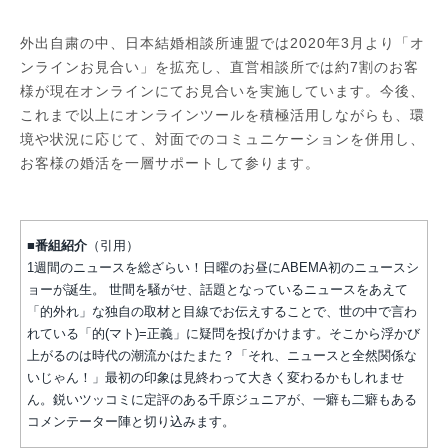
外出自粛の中、日本結婚相談所連盟では2020年3月より「オ
ンラインお見合い」を拡充し、直営相談所では約7割のお客
様が現在オンラインにてお見合いを実施しています。今後、
これまで以上にオンラインツールを積極活用しながらも、環
境や状況に応じて、対面でのコミュニケーションを併用し、
お客様の婚活を一層サポートして参ります。
■番組紹介
（引用）
1週間のニュースを総ざらい！日曜のお昼にABEMA初のニュースシ
ョーが誕生。 世間を騒がせ、話題となっているニュースをあえて
「的外れ」な独自の取材と目線でお伝えすることで、世の中で言わ
れている「的(マト)=正義」に疑問を投げかけます。そこから浮かび
上がるのは時代の潮流かはたまた？「それ、ニュースと全然関係な
いじゃん！」最初の印象は見終わって大きく変わるかもしれませ
ん。鋭いツッコミに定評のある千原ジュニアが、一癖も二癖もある
コメンテーター陣と切り込みます。