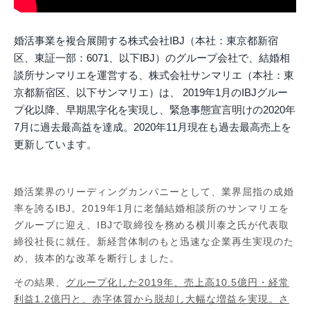
婚活事業を複合展開する株式会社IBJ（本社：東京都新宿
区、東証一部：6071、以下IBJ）のグループ会社で、結婚相
談所サンマリエを運営する、株式会社サンマリエ（本社：東
京都新宿区、以下サンマリエ）は、 2019年1月のIBJグルー
プ化以降、早期黒字化を実現し、緊急事態宣言明けの2020年
7月に過去最高益を達成。2020年11月現在も過去最高売上を
更新しています。
婚活業界のリーディングカンパニーとして、業界屈指の成婚
率を誇るIBJ。2019年1月に老舗結婚相談所のサンマリエを
グループに迎え、IBJで取締役を務める横川泰之氏が代表取
締役社長に就任。新経営体制のもと迅速な企業再生実現のた
め、抜本的な改革を断行しました。
その結果、
グループ化した2019年、売上高10.5億円・経常
利益1.2億円と、赤字体質から脱却し大幅な増益を実現。さ