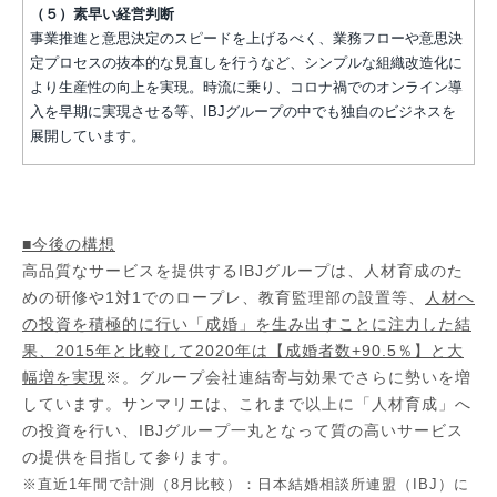
（５）素早い経営判断
事業推進と意思決定のスピードを上げるべく、業務フローや意思決
定プロセスの抜本的な見直しを行うなど、シンプルな組織改造化に
より生産性の向上を実現。時流に乗り、コロナ禍でのオンライン導
入を早期に実現させる等、IBJグループの中でも独自のビジネスを
展開しています。
■今後の構想
高品質なサービスを提供するIBJグループは、人材育成のた
めの研修や1対1でのロープレ、教育監理部の設置等、
人材へ
の投資を積極的に行い「成婚」を生み出すことに注力した結
果、2015年と比較して2020年は【成婚者数+90.5％】と大
幅増を実現
※。グループ会社連結寄与効果でさらに勢いを増
しています。サンマリエは、これまで以上に「人材育成」へ
の投資を行い、IBJグループ一丸となって質の高いサービス
の提供を目指して参ります。
※直近1年間で計測（8月比較）：日本結婚相談所連盟（IBJ）に