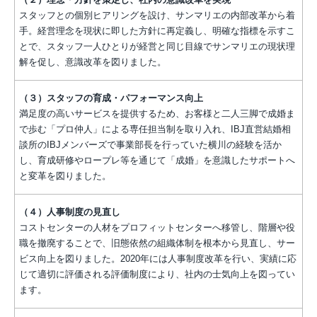
（２）理念・方針を策定し、社内の意識改革を実現
スタッフとの個別ヒアリングを設け、サンマリエの内部改革から着
手。経営理念を現状に即した方針に再定義し、明確な指標を示すこ
とで、スタッフ一人ひとりが経営と同じ目線でサンマリエの現状理
解を促し、意識改革を図りました。
（３）スタッフの育成・パフォーマンス向上
満足度の高いサービスを提供するため、お客様と二人三脚で成婚ま
で歩む「プロ仲人」による専任担当制を取り入れ、IBJ直営結婚相
談所のIBJメンバーズで事業部長を行っていた横川の経験を活か
し、育成研修やロープレ等を通じて「成婚」を意識したサポートへ
と変革を図りました。
（４）人事制度の見直し
コストセンターの人材をプロフィットセンターへ移管し、階層や役
職を撤廃することで、旧態依然の組織体制を根本から見直し、サー
ビス向上を図りました。2020年には人事制度改革を行い、実績に応
じて適切に評価される評価制度により、社内の士気向上を図ってい
ます。