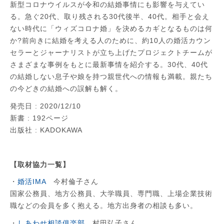
新型コロナウイルスが令和の結婚事情にも影響を与えてい
る。急ぐ20代、取り残される30代後半、40代。相手と会え
ない時代に「ウィズコロナ婚」を決めるカギとなるものは何
か?前向きに結婚を考える人のために、約10人の婚活カウン
セラーとジャーナリストが立ち上げたプロジェクトチームが
さまざまな事例をもとに最新事情を紹介する。30代、40代
の結婚しない息子や娘を持つ親世代への情報も満載。親たち
の今どきの結婚への誤解も解く。
発売日 : 2020/12/10
新書 : 192ページ
出版社 : KADOKAWA
【取材協力一覧】
・
婚活IMA
今村倫子さん
国家公務員、地方公務員、大学職員、専門職、上場企業技術
職などの会員を多く抱える。地方出身者の相談も多い。
・
しあわせ相談俱楽部
村田弘子さん