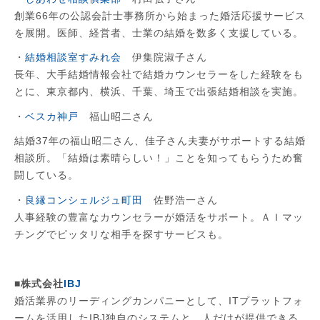
創業66年の公認会計士事務所から始まった婚活応援サービス
を展開。医師、経営者、士業の結婚を数多く支援している。
・
結婚相談室すみれ会
伊集院淑子さん
長年、大手結婚情報会社で結婚カウンセラーをした経験をも
とに、東京都内、横浜、千葉、埼玉で出張結婚相談を実施。
・
ベスカ神戸
福山昭二さん
結婚37年の福山昭二さん、佳子さん夫妻がサポートする結婚
相談所。「結婚は素晴らしい！」ことを知ってもらうため奮
闘している。
・
良縁コンシェルジュ町田
佐野浩一さん
人事経験の豊富なカウンセラーが婚活をサポート。ＡＩマッ
チングでピッタリな相手を探すサービスも。
■株式会社
IBJ
​婚活業界のリーディングカンパニーとして、ITプラットフォ
ームを活用したIBJ独自のシステムと、人だけが提供できる