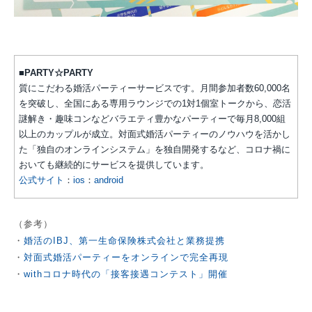
■PARTY☆PARTY
質にこだわる婚活パーティーサービスです。月間参加者数60,000名
を突破し、全国にある専用ラウンジでの1対1個室トークから、恋活
謎解き・趣味コンなどバラエティ豊かなパーティーで毎月8,000組
以上のカップルが成立。対面式婚活パーティーのノウハウを活かし
た「独自のオンラインシステム」を独自開発するなど、コロナ禍に
おいても継続的にサービスを提供しています。
公式サイト
：
ios
：
android
（参考）
・
婚活のIBJ、第一生命保険株式会社と業務提携
・
対面式婚活パーティーをオンラインで完全再現
・
withコロナ時代の「接客接遇コンテスト」開催