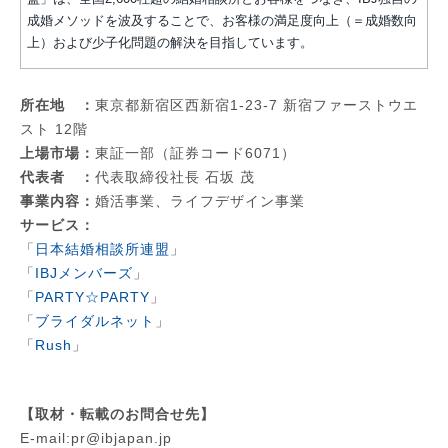
成婚メソッドを波及することで、お客様の満足度向上（＝成婚数向
上）および少子化問題の解決を目指しています。
所在地 ：
東京都新宿区西新宿1-23-7 新宿ファーストウエ
スト 12階
上場市場：
東証一部（証券コード6071）
代表者 ：
代表取締役社長 石坂 茂
事業内容：
婚活事業、ライフデザイン事業
サービス：
「
日本結婚相談所連盟
」
「
IBJメンバーズ
」
「
PARTY☆PARTY
」
「
ブライダルネット
」
「
Rush
」
【取材・転載のお問合せ先】
E-mail:pr@ibjapan.jp