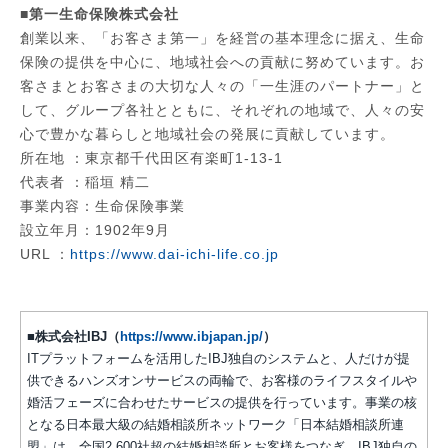
■第一生命保険株式会社
創業以来、「お客さま第一」を経営の基本理念に据え、生命
保険の提供を中心に、地域社会への貢献に努めています。お
客さまとお客さまの大切な人々の「一生涯のパートナー」と
して、グループ各社とともに、それぞれの地域で、人々の安
心で豊かな暮らしと地域社会の発展に貢献しています。
所在地 ：東京都千代田区有楽町1-13-1
代表者 ：稲垣 精二
事業内容：生命保険事業
設立年月：1902年9月
URL ：
https://www.dai-ichi-life.co.jp
■株式会社IBJ（
https://www.ibjapan.jp/
）
ITプラットフォームを活用したIBJ独自のシステムと、人だけが提
供できるハンズオンサービスの両輪で、お客様のライフスタイルや
婚活フェーズに合わせたサービスの提供を行っています。事業の核
となる日本最大級の結婚相談所ネットワーク「日本結婚相談所連
盟」は、全国2,600社超の結婚相談所とお客様をつなぎ、IBJ独自の