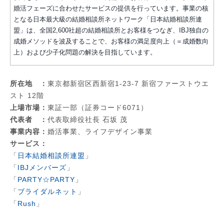
婚活フェーズに合わせたサービスの提供を行っています。事業の核
となる日本最大級の結婚相談所ネットワーク「日本結婚相談所連
盟」は、全国2,600社超の結婚相談所とお客様をつなぎ、IBJ独自の
成婚メソッドを波及することで、お客様の満足度向上（＝成婚数向
上）および少子化問題の解決を目指しています。
所在地 ：
東京都新宿区西新宿1-23-7 新宿ファーストウエ
スト 12階
上場市場：
東証一部（証券コード6071）
代表者 ：
代表取締役社長 石坂 茂
事業内容：
婚活事業、ライフデザイン事業
サービス：
「
日本結婚相談所連盟
」
「
IBJメンバーズ
」
「
PARTY☆PARTY
」
「
ブライダルネット
」
「
Rush
」