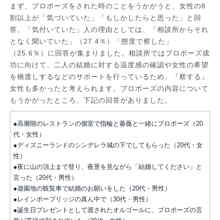
まず、プロポーズをされた時のことをうかがうと、女性の8
割以上が「気づいていた」「もしかしたらと思った」と回
答。「気付いていた」人の理由としては、「相談所からそれ
となく聞いていた」（27.4％）「態度で察した」
（25.6％）に回答が集まりました。相談所ではプロポーズ成
功に向けて、二人の結婚に対する温度感の確認や女性の希望
を橋渡しするなどのサポートを行っているため、『察する』
女性も多かったと考えられます。プロポーズの内容について
もうかがったところ、下記の回答がありました。
●高層階のレストランの個室で指輪と薔薇と一緒にプロポーズ（20
代・女性）
●ディズニーランドのシンデレラ城の下でしてもらった（20代・女
性）
●夜に山の頂上まで登り、夜景を見ながら「結婚してください」と
言った（20代・男性）
●遊園地の観覧車で結婚のお願いをした（20代・男性）
●レインボーブリッジの真ん中で（30代・男性）
●誕生日プレゼントとして渡されたオルゴールに、プロポーズの言