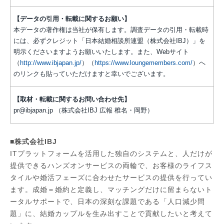
【データの引用・転載に関するお願い】
本データの著作権は当社が保有します。調査データの引用・転載時
には、必ずクレジット「日本結婚相談所連盟（株式会社IBJ）」を
明示くださいますようお願いいたします。また、Webサイト
（
http://www.ibjapan.jp/
）（
https://www.loungemembers.com/
）へ
のリンクも貼っていただけますと幸いでございます。
【取材・転載に関するお問い合わせ先】
pr@ibjapan.jp （株式会社IBJ 広報 椎名・岡野）
■株式会社IBJ
ITプラットフォームを活用した独自のシステムと、人だけが
提供できるハンズオンサービスの両輪で、お客様のライフス
タイルや婚活フェーズに合わせたサービスの提供を行ってい
ます。成婚＝婚約と定義し、マッチングだけに留まらないト
ータルサポートで、日本の深刻な課題である「人口減少問
題」に、結婚カップルを生み出すことで貢献したいと考えて