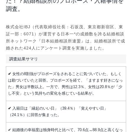
た！？結婚相談所のプロポーズ・入籍事情を
調査。
株式会社IBJ（代表取締役社長：石坂茂、東京都新宿区、東
証一部：6071）が運営する日本一*の成婚数を誇る結婚相談
所ネットワーク『⽇本結婚相談所連盟』は、結婚相談所で成
婚された424人にアンケート調査を実施しました。
調査結果サマリ
✔
女性の8割強がプロポーズをされることに気づいていた、もしく
は勘づいていたと回答。プロポーズを経て、「ますます好きになっ
た」男女は半数以上。一方で、男性は12.3％、女性は20.8％が「少
し不安」という気持ちの変化を感じている結果が。
✔
入籍日は「縁起のいい日」（39.4％）「覚えやすい日」
（24.1％）に回答が集まった。
✔ 結婚後の幸福度は独身時代と比べて、70.6点→88.9点と高くなっ