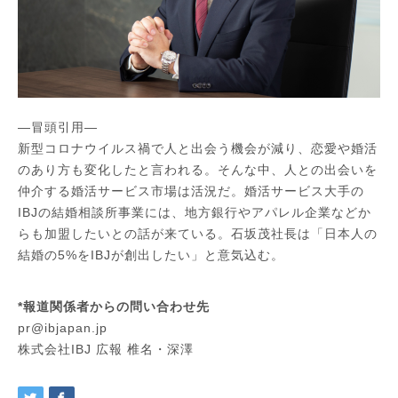
—冒頭引用—
新型コロナウイルス禍で人と出会う機会が減り、恋愛や婚活
のあり方も変化したと言われる。そんな中、人との出会いを
仲介する婚活サービス市場は活況だ。婚活サービス大手の
IBJの結婚相談所事業には、地方銀行やアパレル企業などか
らも加盟したいとの話が来ている。石坂茂社長は「日本人の
結婚の5%をIBJが創出したい」と意気込む。
*報道関係者からの問い合わせ先
pr@ibjapan.jp
株式会社IBJ 広報 椎名・深澤