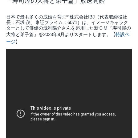
「寿司屋の大将と弟子篇」放送開始
日本で最も多くの成婚を育む*¹株式会社IBJ（代表取締役社
長：石坂 茂、東証プライム：6071）は、イメージキャラク
ターとして俳優の浅利陽介さんを起用した新ＣＭ『寿司屋の
大将と弟子篇』を2023年8月よりスタートします。【
特設ペ
ージ
】