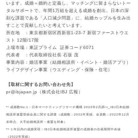
います。成婚＝婚約と定義し、マッチングに留まらないトー
タルサポートで、年間1万組を超える成婚を創出。日本の深
刻な課題である「人口減少問題」に、結婚カップルを生み出
すことで貢献したいと考えています。
所在地 ：東京都新宿区西新宿1-23-7 新宿ファーストウエ
スト 12階/17階
上場市場：東証プライム 証券コード6071
代表者 ：代表取締役社長 石坂 茂
事業内容：婚活事業（結婚相談所・イベント・婚活アプリ）
ライフデザイン事業（ウエディング・保険・住宅）
【取材に関するお問い合わせ先】
pr@ibjapan.jp（株式会社IBJ 広報）
*¹ 成婚数No.1：日本マーケティングリサーチ機構 2023年2月調べ_IBJ日本結婚
相談所連盟登録会員に関する調査（成婚数：2022年実績、会員数：2022年12月
末時点、大手結婚相談所・連盟を対象）
*² １年以内の成婚実現：IBJ日本結婚相談所連盟の成婚者の在籍期間中央値
（2022年実績）