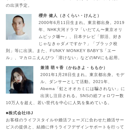
の出演予定。
櫻井 健人（さくらい・けんと）
2000年6月11日生まれ。東京都出身。2019
年、NHK大河ドラマ「いだてん〜東京オリ
ムピック噺〜」、日本テレビ「部活、好き
じゃなきゃダメですか？」「ブラック校
則」等に出演。また、FUNKY MONKEY BΛBY’S「エー
ル」、マカロニえんぴつ「溶けない」などのMVにも起用。
兼清 萌々香（かねきよ・ももか）
2001年1月28日生まれ。東京都出身。モデ
ル、ダンサーとして活動。2021年、
Abema「虹とオオカミには騙されない」に
出演し注目される。SNSの総フォロワー数
10万人を超え、若い世代を中心に人気を集めている。
■株式会社IBJ
​お客様のライフスタイルや婚活フェーズに合わせた婚活サー
ビスの提供と、結婚に伴うライフデザインサポートを行って