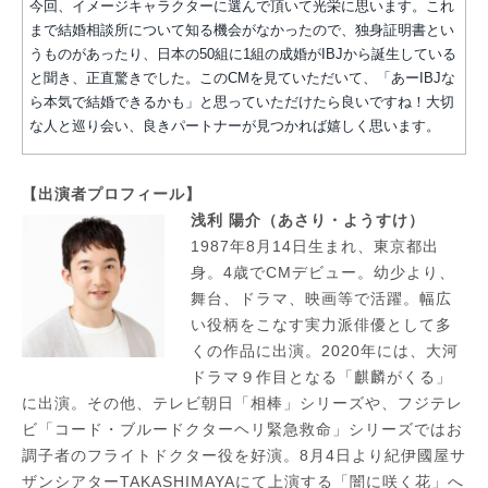
今回、イメージキャラクターに選んで頂いて光栄に思います。これ
まで結婚相談所について知る機会がなかったので、独身証明書とい
うものがあったり、日本の50組に1組の成婚がIBJから誕生している
と聞き、正直驚きでした。このCMを見ていただいて、「あーIBJな
ら本気で結婚できるかも」と思っていただけたら良いですね！大切
な人と巡り会い、良きパートナーが見つかれば嬉しく思います。
【出演者プロフィール】
浅利 陽介（あさり・ようすけ）
1987年8月14日生まれ、東京都出
身。4歳でCMデビュー。幼少より、
舞台、ドラマ、映画等で活躍。幅広
い役柄をこなす実力派俳優として多
くの作品に出演。2020年には、大河
ドラマ９作目となる「麒麟がくる」
に出演。その他、テレビ朝日「相棒」シリーズや、フジテレ
ビ「コード・ブルードクターヘリ緊急救命」シリーズではお
調子者のフライトドクター役を好演。8月4日より紀伊國屋サ
ザンシアターTAKASHIMAYAにて上演する「闇に咲く花」へ