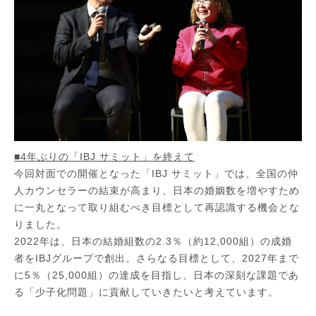
■4年ぶりの「IBJ サミット」を終えて
今回対面での開催となった「IBJ サミット」では、全国の仲
人カウンセラーの結束が高まり、日本の婚姻数を増やすため
に一丸となって取り組むべき目標として再認識する機会とな
りました。
2022年は、日本の結婚組数の2.3％（約12,000組）の成婚
者をIBJグループで創出。さらなる目標として、2027年まで
に5％（25,000組）の達成を目指し、日本の深刻な課題であ
る「少子化問題」に貢献していきたいと考えています。