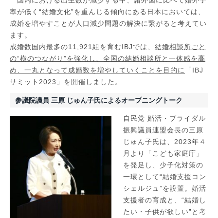
国内における出生数が減少する中、諸外国に比べて婚外子
率が低く“結婚文化”を重んじる傾向にある日本においては、
成婚を増やすことが人口減少問題の解決に繋がると考えてい
ます。
成婚数国内最多の11,921組を育むIBJでは、
結婚相談所ごと
の“横のつながり”を強化し、全国の結婚相談所と一体感を高
め、一丸となって成婚数を増やしていくことを目的に
「IBJ
サミット2023」を開催しました。
参議院議員 三原 じゅん子氏によるオープニングトーク
自民党 婚活・ブライダル
振興議員連盟会長の三原
じゅん子氏は、2023年４
月より「こども家庭庁」
を発足し、少子化対策の
一環として“結婚支援コン
シェルジュ”を設置。婚活
支援者の育成と、“結婚し
たい・子供が欲しい”と考