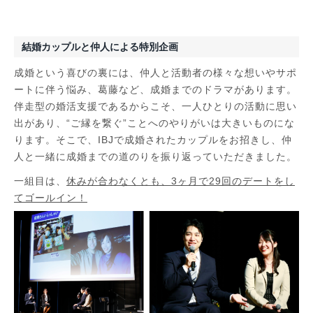
結婚カップルと仲人による特別企画
成婚という喜びの裏には、仲人と活動者の様々な想いやサポ
ートに伴う悩み、葛藤など、成婚までのドラマがあります。
伴走型の婚活支援であるからこそ、一人ひとりの活動に思い
出があり、“ご縁を繋ぐ”ことへのやりがいは大きいものにな
ります。そこで、IBJで成婚されたカップルをお招きし、仲
人と一緒に成婚までの道のりを振り返っていただきました。
一組目は、
休みが合わなくとも、3ヶ月で29回のデートをし
てゴールイン！