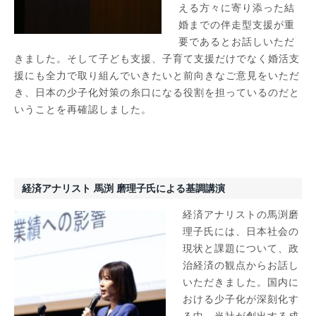
える方々に寄り添った結
婚までの伴走型支援が重
要であるとお話しいただ
きました。そして子ども支援、子育て支援だけでなく婚活支
援にも全力で取り組んでいきたいと前向きなご意見をいただ
き、日本の少子化対策の糸口になる役割を担っているのだと
いうことを再確認しました。
経済アナリスト 馬渕 磨理子氏による基調講演
経済アナリストの馬渕磨
理子氏には、日本社会の
現状と課題について、政
治経済の観点からお話し
いただきました。国内に
おける少子化が深刻化す
る中、当社が創出する成