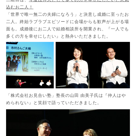
込むお二人！
「世界で唯一無二の夫婦になろう」と決意し成婚に至ったお
二人。終始ラブラブエピソードに会場からも歓声が上がる場
面も。成婚後にお二人で結婚相談所を開業され、『一人でも
多くの方を幸せにしたい』と熱弁いただきました。
「株式会社お見合い塾」塾長の山田 由美子氏は『仲人はや
められない』と笑顔で語っていただきました。