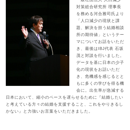
対策総合研究所 理事長
を務める河合雅司氏より
「人口減少の現状と課
題、解決を担う結婚相談
所の期待値」というテー
マについてお話をいただ
き、最後はIBJ代表 石坂
茂と対談を行いました。
データを基に日本の少子
化の現状をお話いただ
き、危機感を感じるとと
もに多くの学びを得る機
会に。出生率が急減する
日本において、縮小のペースを遅らせるために『結婚したい
と考えている方々の結婚を支援すること、これをやりきるし
かない』と力強いお言葉をいただきました。