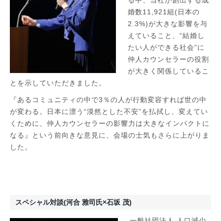
婚数11,921組(日本の
2.3%)が大きな影響を与
えていること、“結婚し
たい人ができる社会”に
仲人カウンセラーの役割
が大きく関係しているこ
とを示していただきました。
『あるコミュニティの中で3％の人が行動変容すれば世の中
が変わる。日本に漂う“漠然とした不安”を払拭し、変えてい
くために、仲人カウンセラーの影響力は大きなインパクトに
なる』という前向きな意見に、会場の士気もさらに上がりま
した。
スペシャル対談(河合 雅司氏×石坂 茂)
一般社団法人 人口減少