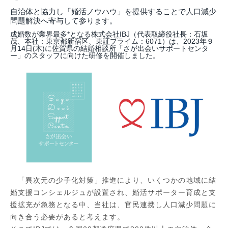
自治体と協力し「婚活ノウハウ」を提供することで人口減少
問題解決へ寄与して参ります。
成婚数が業界最多*となる株式会社IBJ（代表取締役社⻑：⽯坂
茂、本社：東京都新宿区、東証プライム：6071）は、2023年９
月14日(木)に佐賀県の結婚相談所「さが出会いサポートセンタ
ー」のスタッフに向けた研修を開催しました。
「異次元の少子化対策」推進により、いくつかの地域に結
婚支援コンシェルジュが設置され、婚活サポーター育成と支
援拡充が急務となる中、当社は、官民連携し人口減少問題に
向き合う必要があると考えます。