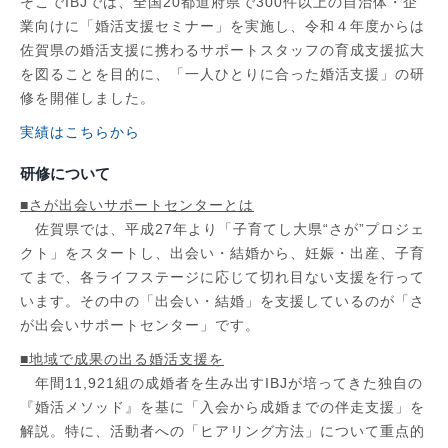
そこでIBJでは、全国20都道府県で300件以上の自治体・企
業向けに「婚活支援セミナー」を実施し、令和４年度からは
佐賀県の婚活支援に携わるサポートスタッフの育成支援拡大
を図ることを目的に、「一人ひとりに合った婚活支援」の研
修を開催しました。
実績はこちらから
研修について
■さが出会いサポートセンターとは
佐賀県では、平成27年より「子育てし大県“さが”プロジェ
クト」をスタートし、出会い・結婚から、妊娠・出産、子育
てまで、各ライフステージに応じて切れ目ない支援を行って
います。その中の「出会い・結婚」を支援しているのが「さ
が出会いサポートセンター」です。
■地域で成果の出る婚活支援を
年間11,921組の成婚者を生み出すIBJが培ってきた独自の
『婚活メソッド』を基に「入会から成婚までの伴走支援」を
解説。特に、活動者への「ヒアリング方法」について重点的