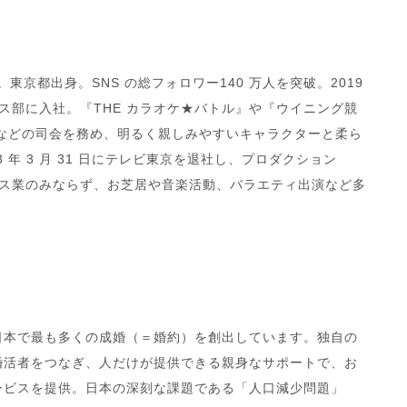
生まれ。東京都出身。SNS の総フォロワー140 万人を突破。2019
ス部に入社。『THE カラオケ★バトル』や『ウイニング競
s』などの司会を務め、明るく親しみやすいキャラクターと柔ら
 年 3 月 31 日にテレビ東京を退社し、プロダクション
ウンス業のみならず、お芝居や音楽活動、バラエティ出演など多
、日本で最も多くの成婚（＝婚約）を創出しています。独自の
婚活者をつなぎ、人だけが提供できる親身なサポートで、お
ービスを提供。日本の深刻な課題である「人口減少問題」