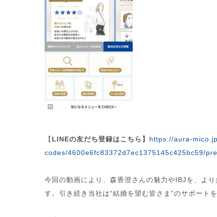
【
LINEの友だち登録はこちら】
https://aura-mico.jp
codes/4600e6fc83372d7ec1375145c425bc59/pre
今回の動画により、森香澄さんの魅力やIBJを、よ
す。引き続き当社は“結婚を望む皆さま”のサポート