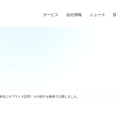
サービス
会社情報
ニュース
サステナビリティ
投資家情報
サービス
ニュース
会社情報
ライフデザインサービス
経営理念
メディア実績
IRライブラリ
環境への取り組み
会
調
そ
社
企業沿革
店
決算短信
デ
説明会資料・中期経営計画・動画
電
アクセス
J本社にサプライズ訪問！その様子を動画で公開しました。
四半期報告書・有価証券報告書
免
株主通信
よ