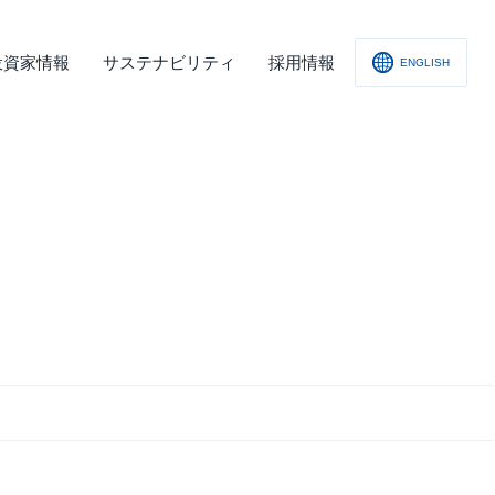
投資家情報
サステナビリティ
採用情報
ENGLISH
社概要
査レポート
の他
会への取り組み
舗情報
ィスクロージャー･ポリシー
子公告
責事項
くあるご質問