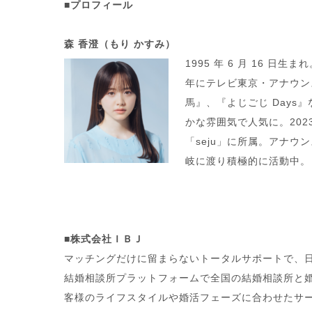
■プロフィール
森 香澄（もり かすみ）
1995 年 6 月 16 日
年にテレビ東京・アナウン
馬』、『よじごじ Day
かな雰囲気で人気に。2023
「seju」に所属。アナ
岐に渡り積極的に活動中。
■株式会社ＩＢＪ
​​マッチングだけに留まらないトータルサポートで
結婚相談所プラットフォームで全国の結婚相談所と
客様のライフスタイルや婚活フェーズに合わせたサ