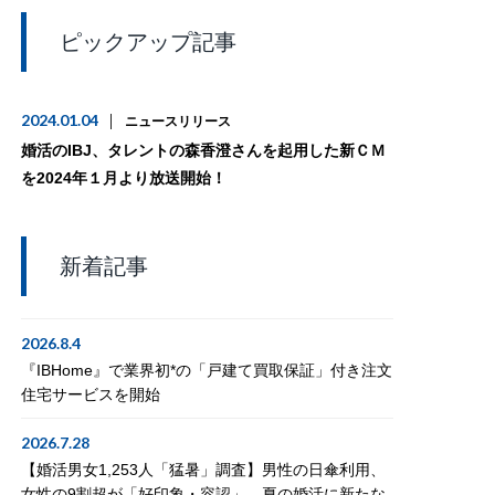
ピックアップ記事
2024.01.04
ニュースリリース
婚活のIBJ、タレントの森香澄さんを起用した新ＣＭ
を2024年１月より放送開始！
新着記事
2026.8.4
『IBHome』で業界初*の「戸建て買取保証」付き注文
住宅サービスを開始
2026.7.28
【婚活男女1,253人「猛暑」調査】男性の日傘利用、
女性の9割超が「好印象・容認」。夏の婚活に新たな