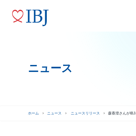
ニュース
婚活サービス
代表メッセージ
ニュースリリース
株式情報
トップコミットメント
役員紹介
IRニュース
ガバナンスへの取り組み
株式情報
株主優待制度
グループ会社
ホーム
ニュース
ニュースリリース
森香澄さんがIB
株主総会情報
株価情報