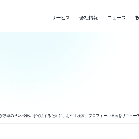
サービス
会社情報
ニュース
サステナビリティ
投資家情報
サービス
ニュース
会社情報
ライフデザインサービス
経営理念
メディア実績
IRライブラリ
環境への取り組み
会
調
そ
社
企業沿革
店
決算短信
デ
説明会資料・中期経営計画・動画
電
アクセス
ートが効率の良い出会いを実現するために、お相手検索、プロフィール画面をリニュー
四半期報告書・有価証券報告書
免
株主通信
よ