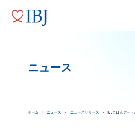
ニュース
婚活サービス
代表メッセージ
ニュースリリース
株式情報
トップコミットメント
役員紹介
IRニュース
ガバナンスへの取り組み
株式情報
株主優待制度
グループ会社
ホーム
ニュース
ニュースリリース
IBJごはんデ
株主総会情報
株価情報