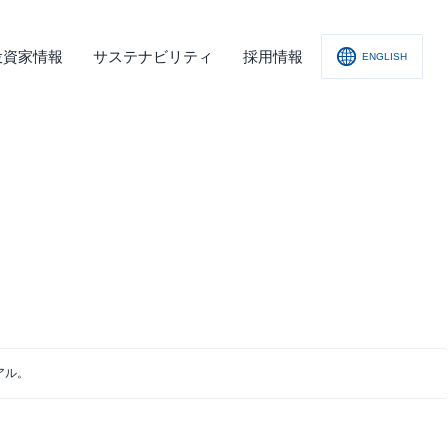
投資家情報
サステナビリティ
採用情報
ENGLISH
社概要
査レポート
の他
会への取り組み
舗情報
ィスクロージャー･ポリシー
子公告
アル。
責事項
くあるご質問