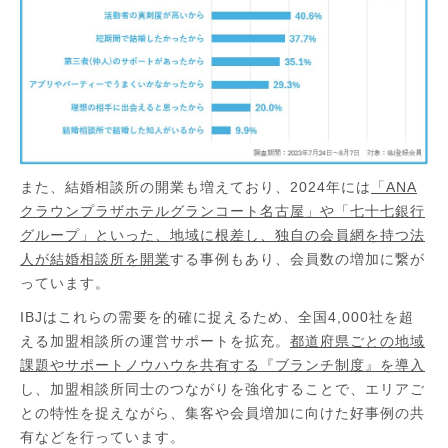
また、結婚相談所の開業も増えており、2024年には
「ANA
クラウンプラザホテルグランコート名古屋」や「七十七銀行
グループ」といった、地域に根差し、独自の会員網を持つ法
人が結婚相談所を開業
する事例もあり、会員数の増加に繋が
っています。
IBJはこれらの需要を的確に捉えるため、全国4,000社を超
える加盟相談所の運営サポートを拡充。
都道府県ごとの地域
課題やサポートノウハウを共有する『ブランチ制度』を導入
し、加盟相談所同士のつながりを強化することで、エリアご
との特性を捉えながら、集客や会員増加に向けた好事例の共
有などを行っています。