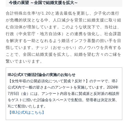
今後の展望 ～全国で結婚支援を拡大～
合計特殊出生率²が1.20と過去最低を更新し、少子化の進行
が危機的状況となる中、人口減少を背景に結婚支援に取り組
む自治体が増加しています。このような状況下で、当社は、
行政（中央官庁・地方自治体）との連携を強化し、社会課題
を解決する一助となれるよう婚活インフラ基盤の担い手を目
指しています。ナッジ（おせっかい）のノウハウを共有する
ことで、全国に結婚支援を拡大し、結婚を望む方々のご縁を
繋いでまいります。
IBJ公式Xで婚活討論会の実施のお知らせ
【女性年収の公開必須化について賛成？反対？】のテーマで、IBJ
公式X内で一般の皆さまへのアンケートを実施しています。2024年
7月5日（金）には、アンケート内容を基に賛成派と反対派の相談所
をゲストに招いた討論会をスペースで生配信。登壇者は決定次第、
Xにて配信いたします。
【IBJ公式Xはこちら】