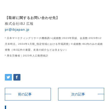
【取材に関するお問い合わせ先】
株式会社IBJ 広報
pr@ibjapan.jp
¹
日本マーケティングリサーチ機構調べ(成婚数:2023年実績、会員数:2023年12
月末時点、2024年1月期_指定領域における市場調査) ※成婚数:IBJ内のみの成婚
者数（IBJ以外の連盟、友達の紹介などは含まない）
² 厚生労働省｜2023年人口動態統計
前の記事
次の記事