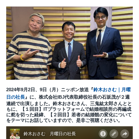
2024年9月2日、9日（月）ニッポン放送『
鈴木おさむ｜月曜
日の社長
』に、株式会社IBJ代表取締役社長の石坂茂が２週
連続で出演しました
。鈴木おさむさん、三鬼紘太郎さんとと
もに、【１回目】ITプラットフォームで
結婚相談所の再編成
に舵を切った経緯、【２回目】若者の結婚観の変化について
をテーマにお話していますので、是非ご視聴ください。