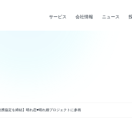
サービス
会社情報
ニュース
サステナビリティ
投資家情報
サービス
ニュース
会社情報
ライフデザインサービス
経営理念
メディア実績
IRライブラリ
環境への取り組み
会
調
そ
社
企業沿革
店
決算短信
デ
説明会資料・中期経営計画・動画
電
アクセス
連携協定を締結】晴れ恋♥晴れ婚プロジェクトに参画
四半期報告書・有価証券報告書
免
株主通信
よ