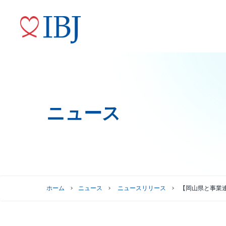
ニュース
婚活サービス
代表メッセージ
ニュースリリース
株式情報
トップコミットメント
役員紹介
IRニュース
ガバナンスへの取り組み
株式情報
株主優待制度
グループ会社
ホーム
ニュース
ニュースリリース
【岡山県と事業
株主総会情報
株価情報