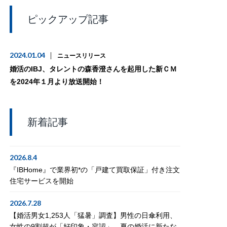
ピックアップ記事
2024.01.04
ニュースリリース
婚活のIBJ、タレントの森香澄さんを起用した新ＣＭ
を2024年１月より放送開始！
新着記事
2026.8.4
『IBHome』で業界初*の「戸建て買取保証」付き注文
住宅サービスを開始
2026.7.28
【婚活男女1,253人「猛暑」調査】男性の日傘利用、
女性の9割超が「好印象・容認」。夏の婚活に新たな