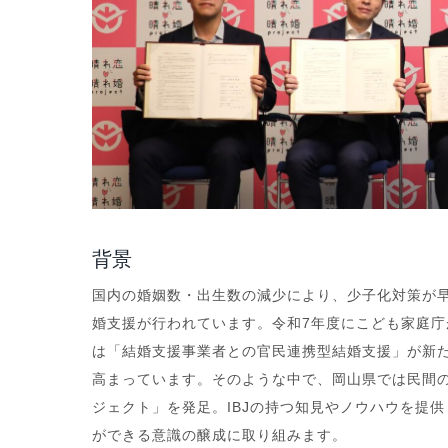
背景
国内の婚姻数・出生数の減少により、少子化対策が
婚支援が行われています。令和7年度にこども家庭
は「結婚⽀援事業者との官⺠連携型結婚⽀援」が新
高まっています。そのような中で、岡山県では民間
ジェクト」を発足。IBJの持つ知見やノウハウを提
ができる意識の醸成に取り組みます。