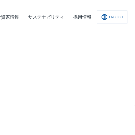
投資家情報
サステナビリティ
採用情報
ENGLISH
社概要
査レポート
の他
会への取り組み
舗情報
ィスクロージャー･ポリシー
子公告
責事項
くあるご質問