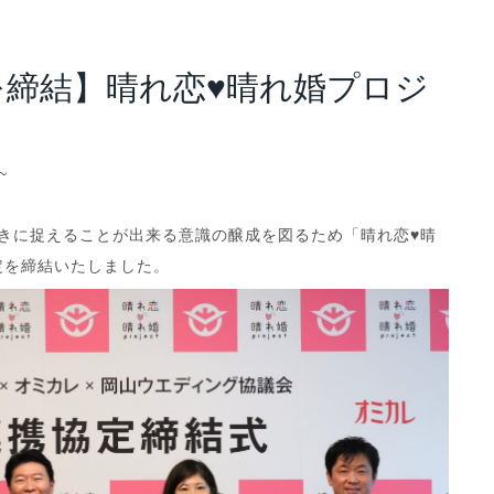
アナリスト･レポート
業績・財務ハイライト
を締結】晴れ恋♥晴れ婚プロジ
~
向きに捉えることが出来る意識の醸成を図るため「晴れ恋♥晴
定を締結いたしました。