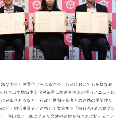
早急な国策と位置付けられる昨今、行政においても多様な結
庁が打ち出す地域少子化対策重点推進交付金の重点メニューに
たに追加されるなど、行政と民間事業者との連携の重要性が
の恋活・婚活事業者と連携して実施する「晴れ恋♥晴れ婚プロ
供し、岡山県と一緒に若者が恋愛や結婚を前向きに捉えること