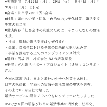
■実施期間：7月28日（月）、29日（火）、8月4日（月）*
*8月4日（月）は予定
■会場：岐阜県内の主要5会場
■対象：県内の企業・団体・自治体の少子化対策、婚活支援
事業の担当者
■講演内容「社会全体の利益のために、今まったなしの婚活
支援」
・社員、職員の婚活支援はなぜ必要か
・企業、自治体における事業の効果的な取り組み方
・事業を推進する上でのコンプライアンス対策
■講師：石坂 茂 株式会社IBJ 代表取締役
■主催：ぎふ婚活サポートプロジェクト（通称：コンサポ・
ぎふ）
今回の講演では、
日本と海外の少子化対策を比較し、
日本の晩婚化・非婚化の実情や婚活支援の現状を共有。
その上でIBJが自社で培った
婚活サービスの運営ノウハウをレクチャーいたしました。
IBJでは今回の研修が岐阜の婚活事業の活性化、効率化、