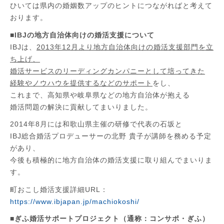
ひいては県内の婚姻数アップのヒントにつながればと考えて
おります。
■IBJの地方自治体向けの婚活支援について
IBJは、
2013年12月より地方自治体向けの婚活支援部門を立
ち上げ、
婚活サービスのリーディングカンパニーとして培ってきた
経験やノウハウを提供するなどのサポート
をし、
これまで、高知県や岐阜県などの地方自治体が抱える
婚活問題の解決に貢献してまいりました。
2014年8月には和歌山県主催の研修で代表の石坂と
IBJ総合婚活プロデューサーの北野 貴子が講師を務める予定
があり、
今後も積極的に地方自治体の婚活支援に取り組んでまいりま
す。
町おこし婚活支援詳細URL：
https://www.ibjapan.jp/machiokoshi/
■ぎふ婚活サポートプロジェクト（通称：コンサポ・ぎふ）