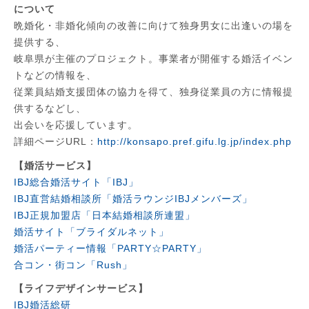
について
晩婚化・非婚化傾向の改善に向けて独身男女に出逢いの場を
提供する、
岐阜県が主催のプロジェクト。事業者が開催する婚活イベン
トなどの情報を、
従業員結婚支援団体の協力を得て、独身従業員の方に情報提
供するなどし、
出会いを応援しています。
詳細ページURL：
http://konsapo.pref.gifu.lg.jp/index.php
【婚活サービス】
IBJ総合婚活サイト「IBJ」
IBJ直営結婚相談所「婚活ラウンジIBJメンバーズ」
IBJ正規加盟店「日本結婚相談所連盟」
婚活サイト「ブライダルネット」
婚活パーティー情報「PARTY☆PARTY」
合コン・街コン「Rush」
【ライフデザインサービス】
IBJ婚活総研