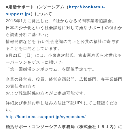
■婚活サポートコンソーシアム（
http://konkatsu-
support.jp/
）について
2015年1月に発足した、9社からなる民間事業者協議会。
日本の少子化という社会課題に対して婚活サポートの側面か
ら調査分析に基づいた
情報発信などを 行い社会意識の向上と公共の福祉に寄与す
ることを目的としています。
6月21日（日）には、小泉進次郎氏、古市憲寿氏ら次世代キ
ーパーソンをゲストに招い た
「第一回婚活シンポジウム」を開催予定です。
企業の経営者、役員、経営企画部門、広報部門、各事業部門
の責任者の方々
および報道関係の方々がご参加可能です。
詳細及び参加お申し込み方法は下記URLにてご確認くださ
い。
http://konkatsu-support.jp/symposium/
婚活サポートコンソーシアム事務局（株式会社ＩＢＪ内）に