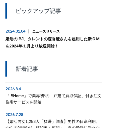
ピックアップ記事
2024.01.04
ニュースリリース
婚活のIBJ、タレントの森香澄さんを起用した新ＣＭ
を2024年１月より放送開始！
新着記事
2026.8.4
『IBHome』で業界初*の「戸建て買取保証」付き注文
住宅サービスを開始
2026.7.28
【婚活男女1,253人「猛暑」調査】男性の日傘利用、
女性の9割超が「好印象・容認」。夏の婚活に新たな