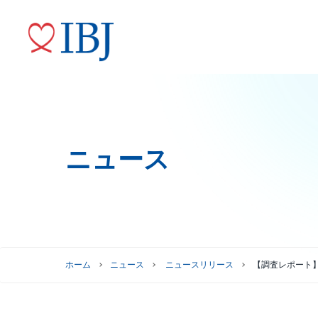
ニュース
婚活サービス
代表メッセージ
ニュースリリース
株式情報
トップコミットメント
役員紹介
IRニュース
ガバナンスへの取り組み
株式情報
株主優待制度
グループ会社
ホーム
ニュース
ニュースリリース
【調査レポート
株主総会情報
株価情報