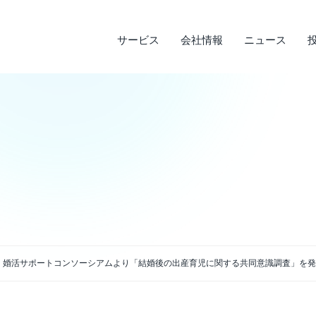
サービス
会社情報
ニュース
サステナビリティ
投資家情報
サービス
ニュース
会社情報
ライフデザインサービス
経営理念
メディア実績
IRライブラリ
環境への取り組み
会
調
そ
社
企業沿革
店
決算短信
デ
説明会資料・中期経営計画・動画
電
アクセス
】婚活サポートコンソーシアムより「結婚後の出産育児に関する共同意識調査」を発
四半期報告書・有価証券報告書
免
株主通信
よ