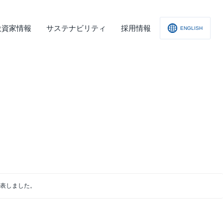
投資家情報
サステナビリティ
採用情報
ENGLISH
社概要
査レポート
の他
会への取り組み
舗情報
ィスクロージャー･ポリシー
子公告
表しました。
責事項
くあるご質問