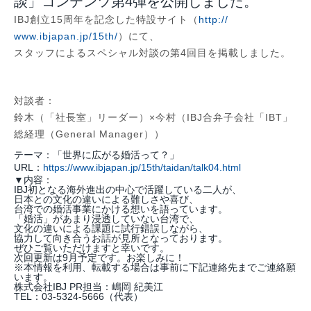
談」コンテンツ第4弾を公開しました。
IBJ創立15周年を記念した特設サイト（
http://
www.ibjapan.jp/15th/
）にて、
スタッフによるスペシャル対談の第4回目を掲載しました。
対談者：
鈴木（「社長室」リーダー）×今村（IBJ合弁子会社「IBT」
総経理（General Manager））
テーマ：「世界に広がる婚活って？」
URL：
https://www.ibjapan.jp/
15th/taidan/talk04.html
▼内容：
IBJ初となる海外進出の中心で活躍している二人が、
日本との文化の違いによる難しさや喜び、
台湾での婚活事業にかける想いを語っています。
「婚活」があまり浸透していない台湾で、
文化の違いによる課題に試行錯誤しながら、
協力して向き合うお話が見所となっております。
ぜひご覧いただけますと幸いです。
次回更新は9月予定です。お楽しみに！
※本情報を利用、転載する場合は事前に下記連絡先までご連絡願
います。
株式会社IBJ PR担当：嶋岡 紀美江
TEL：03-5324-5666（代表）